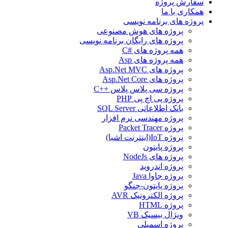
سفارش پروژه
همکاری با ما
پروژه های برنامه نویسی
پروژه های هوش مصنوعی
پروژه های رایگان برنامه نویسی
همه پروژه های #C
همه پروژه های Asp
پروژه های Asp.Net MVC
پروژه های Asp.Net Core
پروژه سی پلاس پلاس ++C
پروژه پی اچ پی PHP
بانک اطلاعاتی SQL Server
پروژه مهندسی نرم افزار
پروژه Packet Tracer
پروژه IoT(اینترنت اشیا)
پروژه پایتون
پروژه های NodeJs
پروژه اندروید
پروژه جاوا Java
پروژه پایتون-جنگو
پروژه الکترونیک AVR
پروژه HTML
ویژال بیسیک VB
پروژه اسمبلی