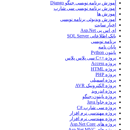
آموزش برنامه نویسی جنگو Django
آموزش برنامه نویسی سی شارپ
آموزش ها
آموزش ویدیوئی برنامه نویسی
اخبار سایت
ای اس پی Asp.Net
بانک اطلاعاتی SQL Server
برنامه نویسی
پایان نامه
پایتون Python
پروژه ++C سی پلاس پلاس
پروژه Access
پروژه HTML
پروژه PHP
پروژه اسمبلی
پروژه الکترونیک AVR
پروژه اندروید
پروژه پایتون-جنگو
پروژه جاوا Java
پروژه سی شارپ #C
پروژه مهندسی نرم افزار
پروژه مهندسی نرم افزار
پروژه های Asp.Net Core
پروژه های Asp.Net MVC