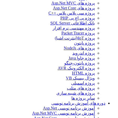
پروژه های Asp.Net MVC
پروژه های Asp.Net Core
پروژه سی پلاس پلاس ++C
پروژه پی اچ پی PHP
بانک اطلاعاتی SQL Server
پروژه مهندسی نرم افزار
پروژه Packet Tracer
پروژه IoT(اینترنت اشیا)
پروژه پایتون
پروژه های NodeJs
پروژه اندروید
پروژه جاوا Java
پروژه پایتون-جنگو
پروژه الکترونیک AVR
پروژه HTML
ویژال بیسیک VB
پروژه اسمبلی
پروژه های متلب
پروژه های شبیه سازی
سایر پروژه ها
دوره های آموزش برنامه نویسی
آموزش برنامه نویسی Asp.Net
آموزش برنامه نویسی Asp.Net MVC