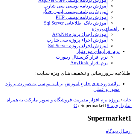
آموزش برنامه نویسی Asp.Net Core
آموزش برنامه نویسی سی شارپ
آموزش برنامه نویسی پایتون جنگو
آموزش برنامه نویسی PHP
آموزش بانک اطلاعاتی Sql Server
راهنمای پروژه
آموزش اجراء پروژه Asp.Net
آموزش اجراء پروژه سی شارپ
آموزش اجراء پروژه Sql Server
نرم افزارهای موردنیاز
نرم افزار کریستال ریپورت
نرم افزار AnyDesk
اطـلاعیه بـروزرسانی و تـخفیف هـای ویژه سـایت :
ارائه دوره های جامع آموزش برنامه نویسی به صورت پروژه
محور و عملی
خانه
/
پروژه نرم افزار مدیریت فروشگاه و سوپر مارکت به همراه
انبارداری با #C
Supermarket1
/
Supermarket1
ارسال دیدگاه