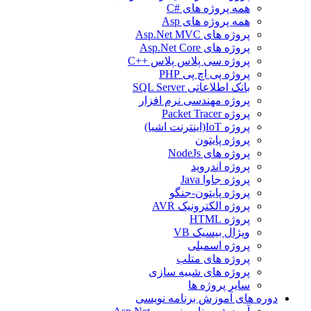
همه پروژه های #C
همه پروژه های Asp
پروژه های Asp.Net MVC
پروژه های Asp.Net Core
پروژه سی پلاس پلاس ++C
پروژه پی اچ پی PHP
بانک اطلاعاتی SQL Server
پروژه مهندسی نرم افزار
پروژه Packet Tracer
پروژه IoT(اینترنت اشیا)
پروژه پایتون
پروژه های NodeJs
پروژه اندروید
پروژه جاوا Java
پروژه پایتون-جنگو
پروژه الکترونیک AVR
پروژه HTML
ویژال بیسیک VB
پروژه اسمبلی
پروژه های متلب
پروژه های شبیه سازی
سایر پروژه ها
دوره های آموزش برنامه نویسی