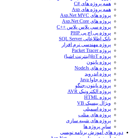
همه پروژه های #C
همه پروژه های Asp
پروژه های Asp.Net MVC
پروژه های Asp.Net Core
پروژه سی پلاس پلاس ++C
پروژه پی اچ پی PHP
بانک اطلاعاتی SQL Server
پروژه مهندسی نرم افزار
پروژه Packet Tracer
پروژه IoT(اینترنت اشیا)
پروژه پایتون
پروژه های NodeJs
پروژه اندروید
پروژه جاوا Java
پروژه پایتون-جنگو
پروژه الکترونیک AVR
پروژه HTML
ویژال بیسیک VB
پروژه اسمبلی
پروژه های متلب
پروژه های شبیه سازی
سایر پروژه ها
دوره های آموزش برنامه نویسی