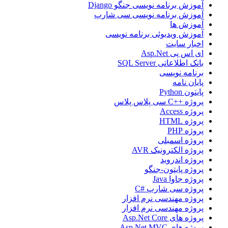
آموزش برنامه نویسی جنگو Django
آموزش برنامه نویسی سی شارپ
آموزش ها
آموزش ویدیوئی برنامه نویسی
اخبار سایت
ای اس پی Asp.Net
بانک اطلاعاتی SQL Server
برنامه نویسی
پایان نامه
پایتون Python
پروژه ++C سی پلاس پلاس
پروژه Access
پروژه HTML
پروژه PHP
پروژه اسمبلی
پروژه الکترونیک AVR
پروژه اندروید
پروژه پایتون-جنگو
پروژه جاوا Java
پروژه سی شارپ #C
پروژه مهندسی نرم افزار
پروژه مهندسی نرم افزار
پروژه های Asp.Net Core
پروژه های Asp.Net MVC