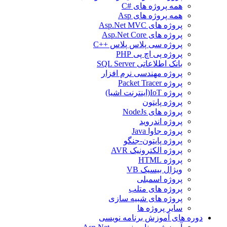
همه پروژه های #C
همه پروژه های Asp
پروژه های Asp.Net MVC
پروژه های Asp.Net Core
پروژه سی پلاس پلاس ++C
پروژه پی اچ پی PHP
بانک اطلاعاتی SQL Server
پروژه مهندسی نرم افزار
پروژه Packet Tracer
پروژه IoT(اینترنت اشیا)
پروژه پایتون
پروژه های NodeJs
پروژه اندروید
پروژه جاوا Java
پروژه پایتون-جنگو
پروژه الکترونیک AVR
پروژه HTML
ویژال بیسیک VB
پروژه اسمبلی
پروژه های متلب
پروژه های شبیه سازی
سایر پروژه ها
دوره های آموزش برنامه نویسی