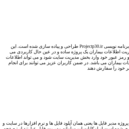
پروژه ثبت و مدیریت تحت وب اطلاعات بیماران با Asp.Net نیز از جمله پروژه هایی می باشد که به درخواست بسیاری از کاربران توسط تیم برنامه نویسی Projectp30.ir طراحی و پیاده سازی شده است. این
sql طراحی و پیاده سازی شده است.پروژه ثبت و مدیریت اطلاعات بیماران یک پروژه ساده و در عین حال کاربردی می
ری و رمز عبور خود وارد بخش مدیریت سایت شود و می تواند اطلاعات
 بیماران می باشد. در ضمن کاربران عزیز می توانند برای انجام
ی که در این بخش قرار داده شده است پروژه مدیر فایل ها یعنی همان آپلود فایل ها و نرم افزارها در سایت و
ان برنامه نویسی سی شارپ ، تکنولوژی Asp.Net و بانک اطلاعاتی Sql Server طراحی و پیاده سازی شده است.از امکانات این سامانه مدیریت فایل عبارتند از : صفحه