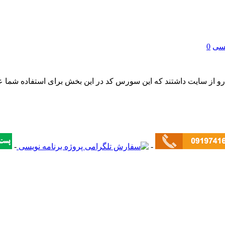
یسی
0
-
-