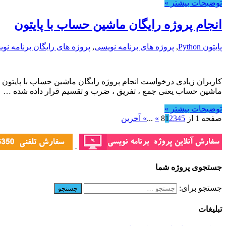
توضیحات بیشتر »
انجام پروژه رایگان ماشین حساب با پایتون
پایتون Python
,
پروژه های برنامه نویسی
,
پروژه های رایگان برنامه نو
ماشین حساب یعنی جمع ، تفریق ، ضرب و تقسیم قرار داده شده …
توضیحات بیشتر »
صفحه 1 از 8
5
4
3
2
1
»
...
» آخرین
-
جستجوی پروژه شما
جستجو برای:
تبلیغات