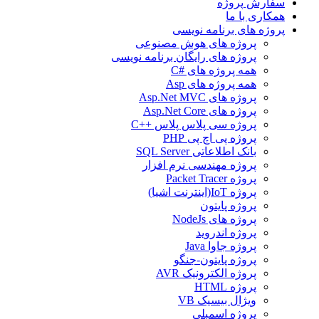
سفارش پروژه
همکاری با ما
پروژه های برنامه نویسی
پروژه های هوش مصنوعی
پروژه های رایگان برنامه نویسی
همه پروژه های #C
همه پروژه های Asp
پروژه های Asp.Net MVC
پروژه های Asp.Net Core
پروژه سی پلاس پلاس ++C
پروژه پی اچ پی PHP
بانک اطلاعاتی SQL Server
پروژه مهندسی نرم افزار
پروژه Packet Tracer
پروژه IoT(اینترنت اشیا)
پروژه پایتون
پروژه های NodeJs
پروژه اندروید
پروژه جاوا Java
پروژه پایتون-جنگو
پروژه الکترونیک AVR
پروژه HTML
ویژال بیسیک VB
پروژه اسمبلی