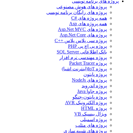
پروژه های برنامه نویسی
پروژه های هوش مصنوعی
پروژه های رایگان برنامه نویسی
همه پروژه های #C
همه پروژه های Asp
پروژه های Asp.Net MVC
پروژه های Asp.Net Core
پروژه سی پلاس پلاس ++C
پروژه پی اچ پی PHP
بانک اطلاعاتی SQL Server
پروژه مهندسی نرم افزار
پروژه Packet Tracer
پروژه IoT(اینترنت اشیا)
پروژه پایتون
پروژه های NodeJs
پروژه اندروید
پروژه جاوا Java
پروژه پایتون-جنگو
پروژه الکترونیک AVR
پروژه HTML
ویژال بیسیک VB
پروژه اسمبلی
پروژه های متلب
پروژه های شبیه سازی