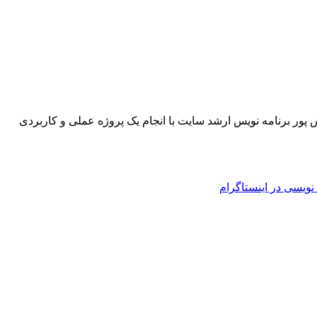
ط با دیتابیس Sql Server رو داشتند که جناب مهندس مجید کفاش پور برنامه نویس ارشد سایت با انجام یک پروژه عملی و کاربردی