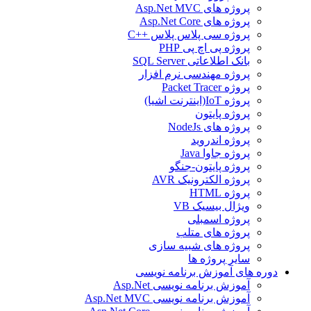
پروژه های Asp.Net MVC
پروژه های Asp.Net Core
پروژه سی پلاس پلاس ++C
پروژه پی اچ پی PHP
بانک اطلاعاتی SQL Server
پروژه مهندسی نرم افزار
پروژه Packet Tracer
پروژه IoT(اینترنت اشیا)
پروژه پایتون
پروژه های NodeJs
پروژه اندروید
پروژه جاوا Java
پروژه پایتون-جنگو
پروژه الکترونیک AVR
پروژه HTML
ویژال بیسیک VB
پروژه اسمبلی
پروژه های متلب
پروژه های شبیه سازی
سایر پروژه ها
دوره های آموزش برنامه نویسی
آموزش برنامه نویسی Asp.Net
آموزش برنامه نویسی Asp.Net MVC