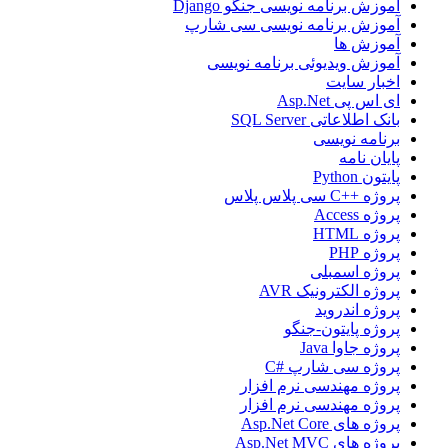
آموزش برنامه نویسی جنگو Django
آموزش برنامه نویسی سی شارپ
آموزش ها
آموزش ویدیوئی برنامه نویسی
اخبار سایت
ای اس پی Asp.Net
بانک اطلاعاتی SQL Server
برنامه نویسی
پایان نامه
پایتون Python
پروژه ++C سی پلاس پلاس
پروژه Access
پروژه HTML
پروژه PHP
پروژه اسمبلی
پروژه الکترونیک AVR
پروژه اندروید
پروژه پایتون-جنگو
پروژه جاوا Java
پروژه سی شارپ #C
پروژه مهندسی نرم افزار
پروژه مهندسی نرم افزار
پروژه های Asp.Net Core
پروژه های Asp.Net MVC