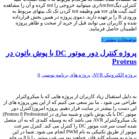
کنترلی دیگAnchorری میتوانید خروجی را not کرده و آن را مشاهده
کنید.گیت های xor هم وظیفه not کردن تک تک بیتهای مربوط به
ورودی B را برعهده دارند. دموی پروژه در همین بخش قرارداده
شده و کاربران می توانند قبل از خرید از صحت و ظاهر پروژه
اطمینان حاصل فرمایند.
توضیحات بیشتر »
پروژه کنترل دور موتور DC با پوش باتون در
Proteus
پروژه الکترونیک AVR
,
پروژه های برنامه نویسی
0
به دلیل استقبال زیاد کاربران از پروژه هایی که با میکروکترلر
طراحی می شود ، ما نیز سعی می کنیم که از این پس پروژه های از
این دست را بیشتر در سایت قرار دهیم. پروژه امروز(کنترل دور
موتور DC با یک پوش باتون و شبیه سازی در Proteus 8 Professional)
یک میکروکنترلر AVR می باشد که به وسیله کلیدی که به آن متصل
شده است سرعت موتور DC را کنترل می کند. کنترل سرعت
موتور از طریق تکنیکی به نام PWM انجام می شود. شما در این
پروژه به وسیله کلید قادر خواهید بود سرعت موتور را تا 8 مرحله