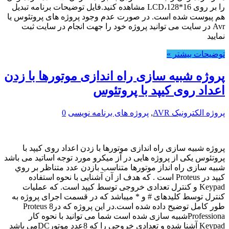
را بر روی LCD،128*16 مشاهده کنید.فایل توضیحات برنامه تبدیل
هم پیوست شده است. در صورت عدم وجود پروژه های پروتئوس یا
Avr در سایت می توانید پروژه خود را جهت انجام در سایت ثبت
نمایید
توضیحات بیشتر »
پروژه شبیه سازی راه اندازی موتورها با زدن
اعداد روی کیپد با پروتئوس
پروژه الکترونیک AVR
,
پروژه های برنامه نویسی
0
پروژه شبیه سازی راه اندازی موتورها با زدن اعداد روی کیپد با
پروتئوس یکی از پروژه هایی در آز میکرو مورد توجه اساتید می باشد
شبیه سازی راه انداز موتورها متناسب بازدن عدد متناظر بر روي
کيپد در Proteus است . که هدف از آن آشنایی با نحوه استفاده
Keypad و کنترل تعدادی خروجی توسط کیپد است. که عملیات
کنترل توسط کلیدهای ‌# و * میباشد که در قسمت اجرای پروژه به
طور کامل توضیح داده شده است.در این پروژه که درProteus 8
Professionaشبیه سازی شده است شما می توانید با نحوه کار
‌‌Keypad آشنا شده و تعدادی خروجی را که 8عدد موتورDCمی باشد