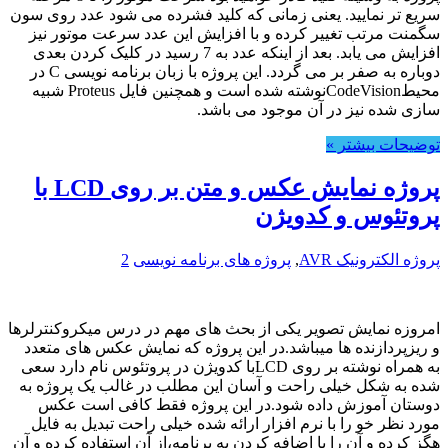
سریع تر نمایید. یعنی زمانی که کلید فشرده می شود عدد روی سون
سگمنت مرتب تغییر کرده و با افزایش این عدد سرعت موتور نیز
افزایش می یابد. بعد از اینکه عدد به 7 رسید در کلیک کردن بعدی
دوباره به صفر بر می گردد. این پروژه با زبان برنامه نویسی C در
محیطCodeVisionنوشته شده است و همچنین فایل Proteus شبیه
سازی شده نیز در آن موجود می باشد.
توضیحات بیشتر »
پروژه نمایش عکس و متن بر روی LCD با
پروتئوس و کدویژن
پروژه الکترونیک AVR
,
پروژه های برنامه نویسی
2
امروزه نمایش تصویر یکی از بحث های مهم در درس میکروکنترلرها
و ریزپردازنده ها میباشد.در این پروژه که نمایش عکس های متعدد
به همراه نوشته بر روی LCDبا کدویژن در پروتئوس نام دارد سعی
شده به شکل خیلی راحت و آسان این مطلب در غالب یک پروژه به
دوستان آموزش داده شود.در این پروژه فقط کافی است عکس
مورد نظر خو را با نرم افزار ارائه شده خیلی راحت تبدیل به فایل
هگز کرده و آن را با اضافه کردن به برنامه،از آن استفاده کرده و آن