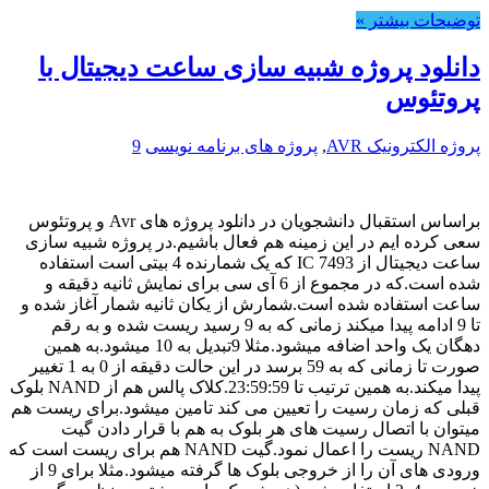
توضیحات بیشتر »
دانلود پروژه شبیه سازی ساعت دیجیتال با
پروتئوس
پروژه الکترونیک AVR
,
پروژه های برنامه نویسی
9
براساس استقبال دانشجویان در دانلود پروژه های Avr و پروتئوس
سعی کرده ایم در این زمینه هم فعال باشیم.در پروژه شبیه سازی
ساعت دیجیتال از IC 7493 که یک شمارنده 4 بیتی است استفاده
شده است.که در مجموع از 6 آی سی برای نمایش ثانیه دقیقه و
ساعت استفاده شده است.شمارش از یکان ثانیه شمار آغاز شده و
تا 9 ادامه پیدا میکند زمانی که به 9 رسید ریست شده و به رقم
دهگان یک واحد اضافه میشود.مثلا 9تبدیل به 10 میشود.به همین
صورت تا زمانی که به 59 برسد در این حالت دقیقه از 0 به 1 تغییر
پیدا میکند.به همین ترتیب تا 23:59:59.کلاک پالس هم از NAND بلوک
قبلی که زمان رسیت را تعیین می کند تامین میشود.برای ریست هم
میتوان با اتصال رسیت های هر بلوک به هم با قرار دادن گیت
NAND ریست را اعمال نمود.گیت NAND هم برای ریست است که
ورودی های آن را از خروجی بلوک ها گرفته میشود.مثلا برای 9 از