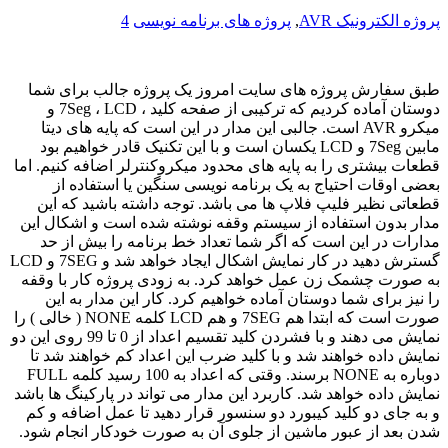
پروژه الکترونیک AVR
,
پروژه های برنامه نویسی
4
طبق سفارش پروژه های سایت امروز یک پروژه جالب برای شما
دوستان آماده کردیم که ترکیبی از صفحه کلید ، 7Seg ، LCD و
میکرو AVR است. جالبی این مدار در این است که پایه های دیتا
مابین 7Seg و LCD یکسان است و با این تکنیک قادر خواهیم بود
قطعات بیشتری را به پایه های محدود میکروکنترلر اضافه کنیم. اما
بعضی اوقات احتیاج به یک برنامه نویسی سنگین یا استفاده از
قطعاتی نظیر فلیپ فلاپ ها می باشد. توجه داشته باشید که این
مدار بدون استفاده از سیستم وقفه نوشته شده است و اشکال این
مدارات در این است که اگر شما تعداد خط برنامه را بیش از حد
گسترش دهید در کار نمایش اشکال ایجاد خواهد شد و 7SEG و LCD
به صورت چشمک زن عمل خواهد کرد. به زودی پروژه کار با وقفه
را نیز برای شما دوستان آماده خواهیم کرد. کار این مدار به این
صورت است که ابتدا هم 7SEG و هم LCD کلمه NONE ( خالی ) را
نمایش می دهند و با فشردن کلید تقسیم اعداد از 0 تا 99 روی این دو
نمایش داده خواهند شد و با کلید ضرب این اعداد کم خواهند شد تا
دوباره به NONE برسند. وقتی که اعداد به 100 رسید کلمه FULL
نمایش داده خواهد شد. کاربرد این مدار می تواند در پارکینگ ها باشد
و به جای دو کلید کیبورد دو سنسور قرار دهید تا عمل اضافه و کم
شدن بعد از عبور ماشین از جلوی آن به صورت خودکار انجام شود.