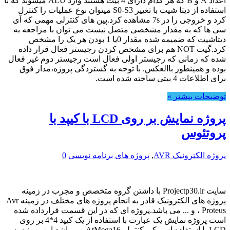
اعداد A و B که هر کدام دارای 4 بیت هستند وارد ALU میشوند که با
استفاده از دیتا شیت با تغییر S0-S3 میتوان نوع عملیات را کنترل
کرد و خروجی را در 7s مشاهده کرد.پین های کنترلی مهمی که آی
سی ها که به مقدار مشخصی متصل نیست می توان با مراجعه به
دیتاشیت که ضمیمه شده مقدار 0یا 1 بودن هر یک را مشخص
کرد.گیت NOT هم برای مشخص کردن رجیستر فعال قرار داده
شده که زمانی که رجیستر اولی فعال است رجیستر دوم غیر فعال
بوده و همینطور باالعکس. با توجه به گستردگی پروژه،مدار فوق
برای اطلاعات 4 بیتی ساخته شده است.
توضیحات بیشتر »
پروژه نمایش بر روی LCD با کیپد با
پروتئوس
پروژه الکترونیک AVR
,
پروژه های برنامه نویسی
0
سایت Projectp30.ir با داشتن گروه متخصص و مجرب در زمینه
پروژه های الکترونیک قادر به انجام پروژه های مختلف در زمینه Avr
، Proteus و ... می باشد.پروژه ای که در این قسمت قرارداده شده
است پروژه نمایش یک عبارت با استفاده از یک کیپد 4*4 بر روی
LCD با استفاده از میکروکنترلر AtMega16 می باشد.این پروژه به