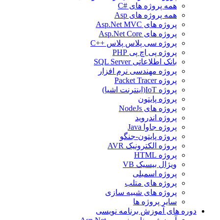
همه پروژه های #C
همه پروژه های Asp
پروژه های Asp.Net MVC
پروژه های Asp.Net Core
پروژه سی پلاس پلاس ++C
پروژه پی اچ پی PHP
بانک اطلاعاتی SQL Server
پروژه مهندسی نرم افزار
پروژه Packet Tracer
پروژه IoT(اینترنت اشیا)
پروژه پایتون
پروژه های NodeJs
پروژه اندروید
پروژه جاوا Java
پروژه پایتون-جنگو
پروژه الکترونیک AVR
پروژه HTML
ویژال بیسیک VB
پروژه اسمبلی
پروژه های متلب
پروژه های شبیه سازی
سایر پروژه ها
دوره های آموزش برنامه نویسی