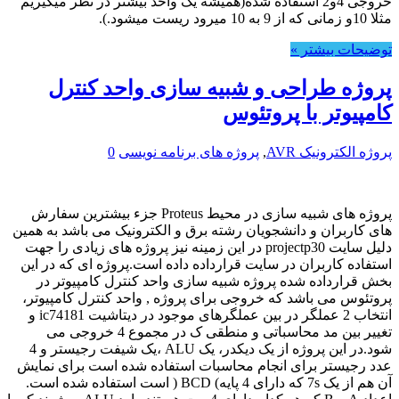
خروجی 4و2 استفاده شده(همیشه یک واحد بیشتر در نظر میگیریم
مثلا 10و زمانی که از 9 به 10 میرود ریست میشود.).
توضیحات بیشتر »
پروژه طراحی و شبیه سازی واحد کنترل
کامپیوتر با پروتئوس
پروژه الکترونیک AVR
,
پروژه های برنامه نویسی
0
پروژه های شبیه سازی در محیط Proteus جزء بیشترین سفارش
های کاربران و دانشجویان رشته برق و الکترونیک می باشد به همین
دلیل سایت projectp30 در این زمینه نیز پروژه های زیادی را جهت
استفاده کاربران در سایت قرارداده داده است.پروژه ای که در این
بخش قرارداده شده پروژه شبیه سازی واحد کنترل کامپیوتر در
پروتئوس می باشد که خروجی برای پروژه , واحد کنترل کامپیوتر،
انتخاب 2 عملگر در بین عملگرهای موجود در دیتاشیت ic74181 و
تغییر بین مد محاسباتی و منطقی ک در مجموع 4 خروجی می
شود.در این پروژه از یک دیکدر، یک ALU ،یک شیفت رجیستر و 4
عدد رجیستر برای انجام محاسبات استفاده شده است برای نمایش
آن هم از یک 7s که دارای 4 پایه) BCD ( است استفاده شده است.