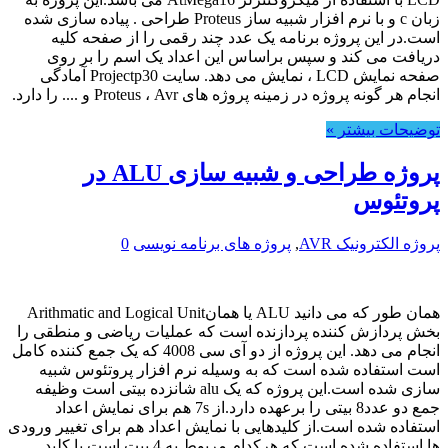
زبان c و با نرم افزار شبیه ساز Proteus طراحی . پیاده سازی شده
است.در این پروژه برنامه یک عدد چند رقمی را از صفحه کلیه
دریافت می کند و سپس براساس این اعداد یک اسم را بر روی
صفحه نمایش LCD ، نمایش می دهد. سایت Projectp30 آمادگی
انجام هر گونه پروژه در زمینه پروژه های Proteus ، Avr و .... را دارد.
توضیحات بیشتر »
پروژه طراحی و شبیه سازی ALU در
پروتئوس
پروژه الکترونیک AVR
,
پروژه های برنامه نویسی
0
همان طور که می دانید ALU یا همانArithmatic and Logical Unit
بخش پردازش کننده پردازنده است که عملیات ریاضی و منطقی را
انجام می دهد. این پروژه از دو آی سی 4008 که یک جمع کننده کامل
است استفاده شده است که به وسیله نرم افزار پروتئوس شبیه
سازی شده است.این پروژه که یک alu شانزده بیتی است وظیفه
جمع دو عدد8 بیتی را برعهده دارد.از 7s هم برای نمایش اعداد
استفاده شده است.از کلیدهایی با نمایش اعداد هم برای تغییر ورودی
ها استفاده شده است.که هرکدام مربوط به 4 بیت است.با کلید