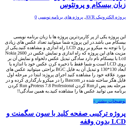
زبان بیسکام و پروتئوس
پروژه الکترونیک AVR
,
پروژه های برنامه نویسی
0
این پروژه یکی از پر کاربردترین پروژه ها با زبان برنامه نویسی
بیسکام می باشد.در این پروژه شما میتوانید تعداد عکس های زیادی
را با توجه به میکرو بر روی LCD راه اندازی و مشاهده کنید.یکی از
مزیت های این پروژه که راه اندازی و نمایش عکس در Nokia 2600
Lcd با بیسکام نام دارد سادگی تبدیل عکس دلخواه و نمایش آن بر
روی LCD است.و شما فقط با ذخیره کرن عکس خود با اندازه یا
ابعاد 130*130 و تبدیل آن به فایل BGC براحتی میتوانید عکس های
مورد علاقه خود را مشاهده کنید اجرای پروژه: ابتدا در مرحله اول
فایل هگز ساخته شده در Bascom را در میکرو بارگذاری کرده و در
مرحله بعد پس ازRun کردن Proteus 7.8 Professionalو Run کردن
برنامه می توانید عکس ها را مشاهده کنید.به همین سادگی!!
توضیحات بیشتر »
پروژه ترکیبی صفحه کلید با سون سگمنت و
LCD بدون وقفه