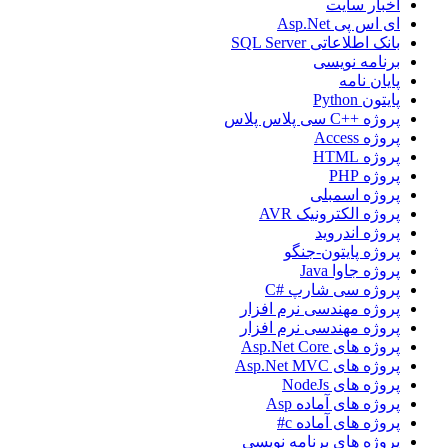
اخبار سایت
ای اس پی Asp.Net
بانک اطلاعاتی SQL Server
برنامه نویسی
پایان نامه
پایتون Python
پروژه ++C سی پلاس پلاس
پروژه Access
پروژه HTML
پروژه PHP
پروژه اسمبلی
پروژه الکترونیک AVR
پروژه اندروید
پروژه پایتون-جنگو
پروژه جاوا Java
پروژه سی شارپ #C
پروژه مهندسی نرم افزار
پروژه مهندسی نرم افزار
پروژه های Asp.Net Core
پروژه های Asp.Net MVC
پروژه های NodeJs
پروژه های آماده Asp
پروژه های آماده c#
پروژه های برنامه نویسی