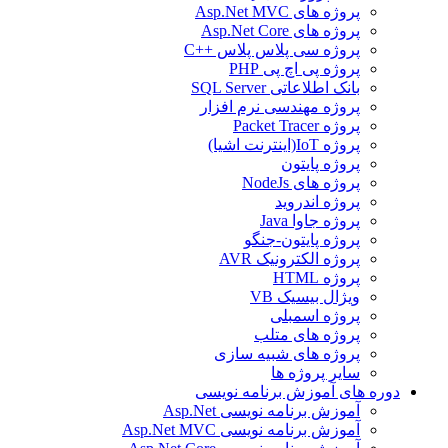
پروژه های Asp.Net MVC
پروژه های Asp.Net Core
پروژه سی پلاس پلاس ++C
پروژه پی اچ پی PHP
بانک اطلاعاتی SQL Server
پروژه مهندسی نرم افزار
پروژه Packet Tracer
پروژه IoT(اینترنت اشیا)
پروژه پایتون
پروژه های NodeJs
پروژه اندروید
پروژه جاوا Java
پروژه پایتون-جنگو
پروژه الکترونیک AVR
پروژه HTML
ویژال بیسیک VB
پروژه اسمبلی
پروژه های متلب
پروژه های شبیه سازی
سایر پروژه ها
دوره های آموزش برنامه نویسی
آموزش برنامه نویسی Asp.Net
آموزش برنامه نویسی Asp.Net MVC