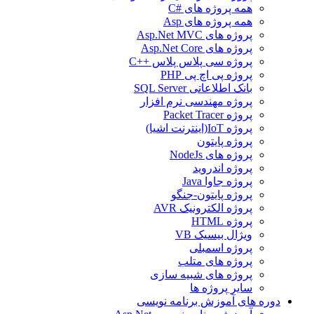
همه پروژه های #C
همه پروژه های Asp
پروژه های Asp.Net MVC
پروژه های Asp.Net Core
پروژه سی پلاس پلاس ++C
پروژه پی اچ پی PHP
بانک اطلاعاتی SQL Server
پروژه مهندسی نرم افزار
پروژه Packet Tracer
پروژه IoT(اینترنت اشیا)
پروژه پایتون
پروژه های NodeJs
پروژه اندروید
پروژه جاوا Java
پروژه پایتون-جنگو
پروژه الکترونیک AVR
پروژه HTML
ویژال بیسیک VB
پروژه اسمبلی
پروژه های متلب
پروژه های شبیه سازی
سایر پروژه ها
دوره های آموزش برنامه نویسی