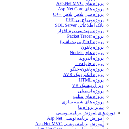
پروژه های Asp.Net MVC
پروژه های Asp.Net Core
پروژه سی پلاس پلاس ++C
پروژه پی اچ پی PHP
بانک اطلاعاتی SQL Server
پروژه مهندسی نرم افزار
پروژه Packet Tracer
پروژه IoT(اینترنت اشیا)
پروژه پایتون
پروژه های NodeJs
پروژه اندروید
پروژه جاوا Java
پروژه پایتون-جنگو
پروژه الکترونیک AVR
پروژه HTML
ویژال بیسیک VB
پروژه اسمبلی
پروژه های متلب
پروژه های شبیه سازی
سایر پروژه ها
دوره های آموزش برنامه نویسی
آموزش برنامه نویسی Asp.Net
آموزش برنامه نویسی Asp.Net MVC