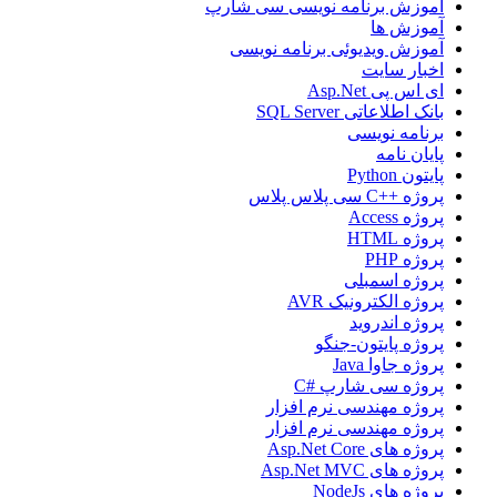
آموزش برنامه نویسی سی شارپ
آموزش ها
آموزش ویدیوئی برنامه نویسی
اخبار سایت
ای اس پی Asp.Net
بانک اطلاعاتی SQL Server
برنامه نویسی
پایان نامه
پایتون Python
پروژه ++C سی پلاس پلاس
پروژه Access
پروژه HTML
پروژه PHP
پروژه اسمبلی
پروژه الکترونیک AVR
پروژه اندروید
پروژه پایتون-جنگو
پروژه جاوا Java
پروژه سی شارپ #C
پروژه مهندسی نرم افزار
پروژه مهندسی نرم افزار
پروژه های Asp.Net Core
پروژه های Asp.Net MVC
پروژه های NodeJs