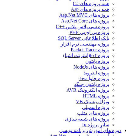
همه پروژه های #C
همه پروژه های Asp
پروژه های Asp.Net MVC
پروژه های Asp.Net Core
پروژه سی پلاس پلاس ++C
پروژه پی اچ پی PHP
بانک اطلاعاتی SQL Server
پروژه مهندسی نرم افزار
پروژه Packet Tracer
پروژه IoT(اینترنت اشیا)
پروژه پایتون
پروژه های NodeJs
پروژه اندروید
پروژه جاوا Java
پروژه پایتون-جنگو
پروژه الکترونیک AVR
پروژه HTML
ویژال بیسیک VB
پروژه اسمبلی
پروژه های متلب
پروژه های شبیه سازی
سایر پروژه ها
دوره های آموزش برنامه نویسی