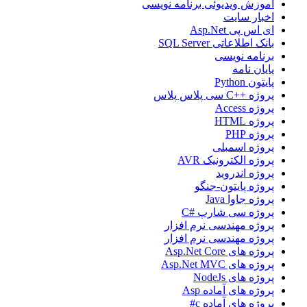
آموزش ویدیوئی برنامه نویسی
اخبار سایت
ای اس پی Asp.Net
بانک اطلاعاتی SQL Server
برنامه نویسی
پایان نامه
پایتون Python
پروژه ++C سی پلاس پلاس
پروژه Access
پروژه HTML
پروژه PHP
پروژه اسمبلی
پروژه الکترونیک AVR
پروژه اندروید
پروژه پایتون-جنگو
پروژه جاوا Java
پروژه سی شارپ #C
پروژه مهندسی نرم افزار
پروژه مهندسی نرم افزار
پروژه های Asp.Net Core
پروژه های Asp.Net MVC
پروژه های NodeJs
پروژه های آماده Asp
پروژه های آماده c#