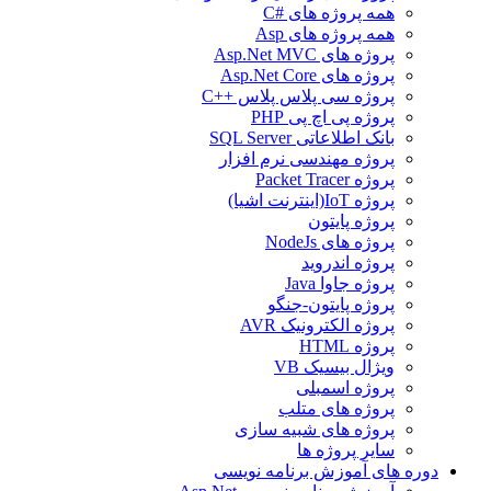
همه پروژه های #C
همه پروژه های Asp
پروژه های Asp.Net MVC
پروژه های Asp.Net Core
پروژه سی پلاس پلاس ++C
پروژه پی اچ پی PHP
بانک اطلاعاتی SQL Server
پروژه مهندسی نرم افزار
پروژه Packet Tracer
پروژه IoT(اینترنت اشیا)
پروژه پایتون
پروژه های NodeJs
پروژه اندروید
پروژه جاوا Java
پروژه پایتون-جنگو
پروژه الکترونیک AVR
پروژه HTML
ویژال بیسیک VB
پروژه اسمبلی
پروژه های متلب
پروژه های شبیه سازی
سایر پروژه ها
دوره های آموزش برنامه نویسی