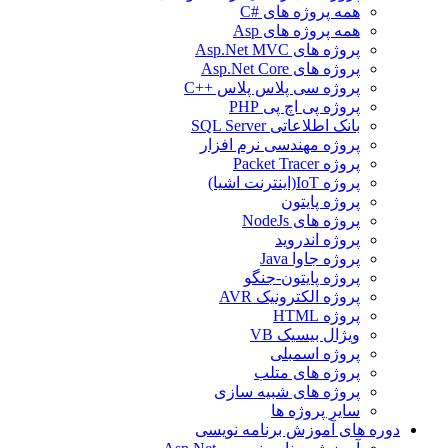
همه پروژه های #C
همه پروژه های Asp
پروژه های Asp.Net MVC
پروژه های Asp.Net Core
پروژه سی پلاس پلاس ++C
پروژه پی اچ پی PHP
بانک اطلاعاتی SQL Server
پروژه مهندسی نرم افزار
پروژه Packet Tracer
پروژه IoT(اینترنت اشیا)
پروژه پایتون
پروژه های NodeJs
پروژه اندروید
پروژه جاوا Java
پروژه پایتون-جنگو
پروژه الکترونیک AVR
پروژه HTML
ویژال بیسیک VB
پروژه اسمبلی
پروژه های متلب
پروژه های شبیه سازی
سایر پروژه ها
دوره های آموزش برنامه نویسی