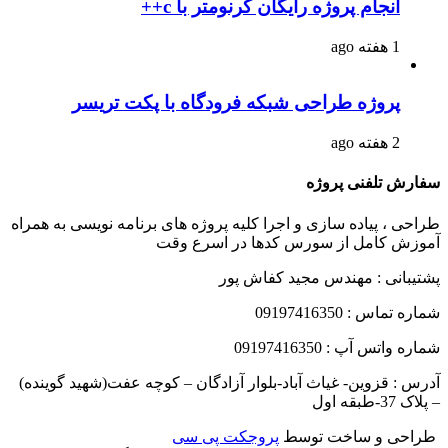
انجام پروژه رایگان کرنومتر با c++
1 هفته ago
پروژه طراحی شبکه فرودگاه با پکت تریسر
2 هفته ago
سفارش تلفنی پروژه
طراحی ، پیاده سازی و اجرا کلیه پروژه های برنامه نویسی به همراه
آموزش کامل از سورس کدها در اسرع وقت
پشتیبانی : مهندس مجید کفاش پور
شماره تماس : 09197416350
شماره واتس آپ : 09197416350
آدرس : قزوین- غیاث آباد-بلوار آزادگان – کوچه عفت(شهید گوینده)
– پلاک 37-طبقه اول
طراحی و ساخت توسط
پروجکت پی سی