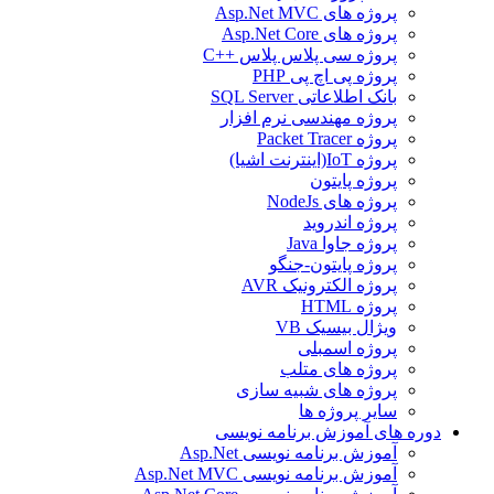
پروژه های Asp.Net MVC
پروژه های Asp.Net Core
پروژه سی پلاس پلاس ++C
پروژه پی اچ پی PHP
بانک اطلاعاتی SQL Server
پروژه مهندسی نرم افزار
پروژه Packet Tracer
پروژه IoT(اینترنت اشیا)
پروژه پایتون
پروژه های NodeJs
پروژه اندروید
پروژه جاوا Java
پروژه پایتون-جنگو
پروژه الکترونیک AVR
پروژه HTML
ویژال بیسیک VB
پروژه اسمبلی
پروژه های متلب
پروژه های شبیه سازی
سایر پروژه ها
دوره های آموزش برنامه نویسی
آموزش برنامه نویسی Asp.Net
آموزش برنامه نویسی Asp.Net MVC