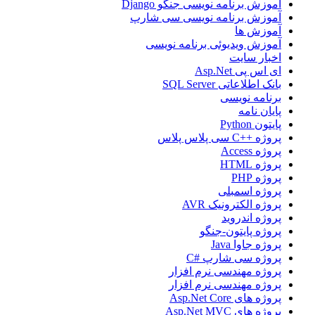
آموزش برنامه نویسی جنگو Django
آموزش برنامه نویسی سی شارپ
آموزش ها
آموزش ویدیوئی برنامه نویسی
اخبار سایت
ای اس پی Asp.Net
بانک اطلاعاتی SQL Server
برنامه نویسی
پایان نامه
پایتون Python
پروژه ++C سی پلاس پلاس
پروژه Access
پروژه HTML
پروژه PHP
پروژه اسمبلی
پروژه الکترونیک AVR
پروژه اندروید
پروژه پایتون-جنگو
پروژه جاوا Java
پروژه سی شارپ #C
پروژه مهندسی نرم افزار
پروژه مهندسی نرم افزار
پروژه های Asp.Net Core
پروژه های Asp.Net MVC