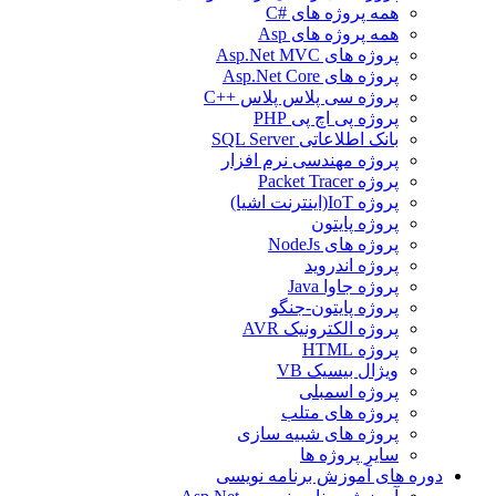
همه پروژه های #C
همه پروژه های Asp
پروژه های Asp.Net MVC
پروژه های Asp.Net Core
پروژه سی پلاس پلاس ++C
پروژه پی اچ پی PHP
بانک اطلاعاتی SQL Server
پروژه مهندسی نرم افزار
پروژه Packet Tracer
پروژه IoT(اینترنت اشیا)
پروژه پایتون
پروژه های NodeJs
پروژه اندروید
پروژه جاوا Java
پروژه پایتون-جنگو
پروژه الکترونیک AVR
پروژه HTML
ویژال بیسیک VB
پروژه اسمبلی
پروژه های متلب
پروژه های شبیه سازی
سایر پروژه ها
دوره های آموزش برنامه نویسی