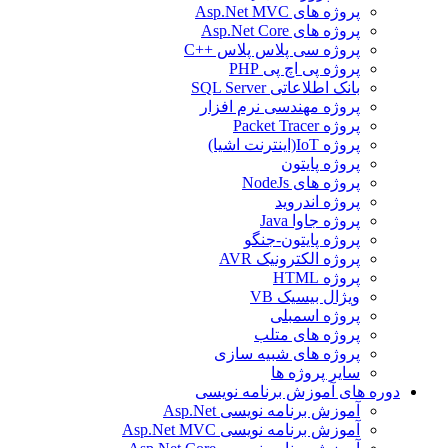
پروژه های Asp.Net MVC
پروژه های Asp.Net Core
پروژه سی پلاس پلاس ++C
پروژه پی اچ پی PHP
بانک اطلاعاتی SQL Server
پروژه مهندسی نرم افزار
پروژه Packet Tracer
پروژه IoT(اینترنت اشیا)
پروژه پایتون
پروژه های NodeJs
پروژه اندروید
پروژه جاوا Java
پروژه پایتون-جنگو
پروژه الکترونیک AVR
پروژه HTML
ویژال بیسیک VB
پروژه اسمبلی
پروژه های متلب
پروژه های شبیه سازی
سایر پروژه ها
دوره های آموزش برنامه نویسی
آموزش برنامه نویسی Asp.Net
آموزش برنامه نویسی Asp.Net MVC