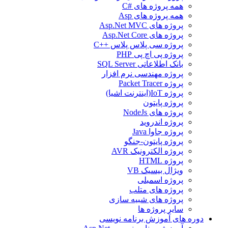
همه پروژه های #C
همه پروژه های Asp
پروژه های Asp.Net MVC
پروژه های Asp.Net Core
پروژه سی پلاس پلاس ++C
پروژه پی اچ پی PHP
بانک اطلاعاتی SQL Server
پروژه مهندسی نرم افزار
پروژه Packet Tracer
پروژه IoT(اینترنت اشیا)
پروژه پایتون
پروژه های NodeJs
پروژه اندروید
پروژه جاوا Java
پروژه پایتون-جنگو
پروژه الکترونیک AVR
پروژه HTML
ویژال بیسیک VB
پروژه اسمبلی
پروژه های متلب
پروژه های شبیه سازی
سایر پروژه ها
دوره های آموزش برنامه نویسی