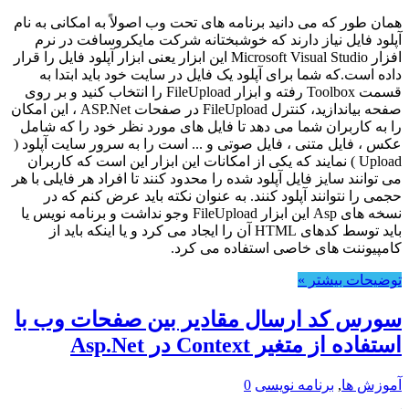
همان طور که می دانید برنامه های تحت وب اصولاً به امکانی به نام
آپلود فایل نیاز دارند که خوشبختانه شرکت مایکروسافت در نرم
افزار Microsoft Visual Studio این ابزار یعنی ابزار آپلود فایل را قرار
داده است.که شما برای آپلود یک فایل در سایت خود باید ابتدا به
قسمت Toolbox رفته و ابزار FileUpload را انتخاب کنید و بر روی
صفحه بیاندازید، کنترل FileUpload در صفحات ASP.Net ، این امکان
را به کاربران شما می دهد تا فایل های مورد نظر خود را که شامل
عکس ، فایل متنی ، فایل صوتی و ... است را به سرور سایت آپلود (
Upload ) نمایند که یکی از امکانات این ابزار این است که کاربران
می توانند سایز فایل آپلود شده را محدود کنند تا افراد هر فایلی با هر
حجمی را نتوانند آپلود کنند. به عنوان نکته باید عرض کنم که در
نسخه های Asp این ابزار FileUpload وجو نداشت و برنامه نویس یا
باید توسط کدهای HTML آن را ایجاد می کرد و یا اینکه باید از
کامپیوننت های خاصی استفاده می کرد.
توضیحات بیشتر »
سورس کد ارسال مقادیر بین صفحات وب با
استفاده از متغیر Context در Asp.Net
آموزش ها
,
برنامه نویسی
0