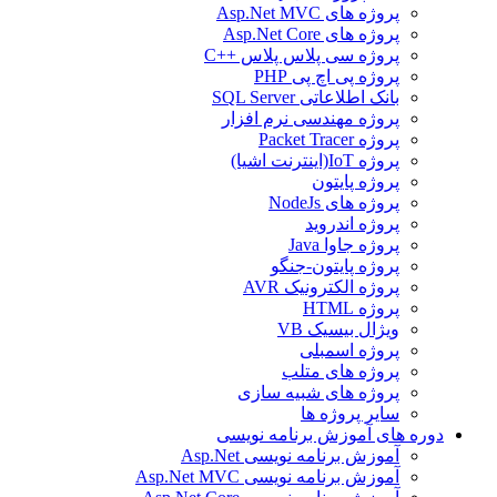
پروژه های Asp.Net MVC
پروژه های Asp.Net Core
پروژه سی پلاس پلاس ++C
پروژه پی اچ پی PHP
بانک اطلاعاتی SQL Server
پروژه مهندسی نرم افزار
پروژه Packet Tracer
پروژه IoT(اینترنت اشیا)
پروژه پایتون
پروژه های NodeJs
پروژه اندروید
پروژه جاوا Java
پروژه پایتون-جنگو
پروژه الکترونیک AVR
پروژه HTML
ویژال بیسیک VB
پروژه اسمبلی
پروژه های متلب
پروژه های شبیه سازی
سایر پروژه ها
دوره های آموزش برنامه نویسی
آموزش برنامه نویسی Asp.Net
آموزش برنامه نویسی Asp.Net MVC