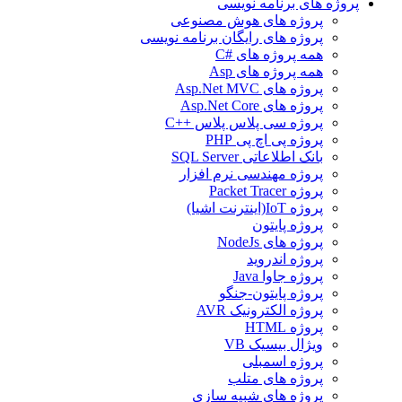
پروژه های برنامه نویسی
پروژه های هوش مصنوعی
پروژه های رایگان برنامه نویسی
همه پروژه های #C
همه پروژه های Asp
پروژه های Asp.Net MVC
پروژه های Asp.Net Core
پروژه سی پلاس پلاس ++C
پروژه پی اچ پی PHP
بانک اطلاعاتی SQL Server
پروژه مهندسی نرم افزار
پروژه Packet Tracer
پروژه IoT(اینترنت اشیا)
پروژه پایتون
پروژه های NodeJs
پروژه اندروید
پروژه جاوا Java
پروژه پایتون-جنگو
پروژه الکترونیک AVR
پروژه HTML
ویژال بیسیک VB
پروژه اسمبلی
پروژه های متلب
پروژه های شبیه سازی