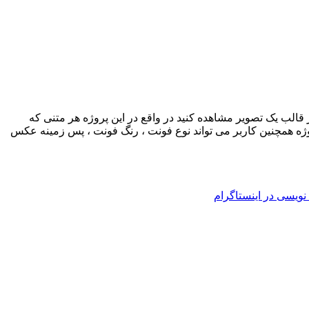
TextB نوشته و سپس با فشردن کلید متن موجود را در قالب یک تصویر مشاهده کنید در واقع در این پروژه هر متنی که
ز کلاس های مهم Bitmap ، Graphics و .. استفاده شده است.در این پروژه همچنین کاربر می تواند نوع فونت ، رنگ فونت ، پس زمینه عکس