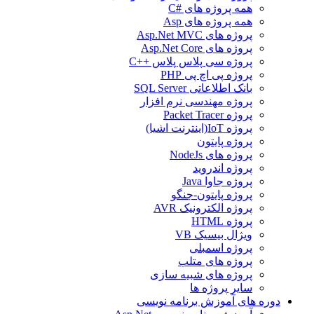
همه پروژه های #C
همه پروژه های Asp
پروژه های Asp.Net MVC
پروژه های Asp.Net Core
پروژه سی پلاس پلاس ++C
پروژه پی اچ پی PHP
بانک اطلاعاتی SQL Server
پروژه مهندسی نرم افزار
پروژه Packet Tracer
پروژه IoT(اینترنت اشیا)
پروژه پایتون
پروژه های NodeJs
پروژه اندروید
پروژه جاوا Java
پروژه پایتون-جنگو
پروژه الکترونیک AVR
پروژه HTML
ویژال بیسیک VB
پروژه اسمبلی
پروژه های متلب
پروژه های شبیه سازی
سایر پروژه ها
دوره های آموزش برنامه نویسی