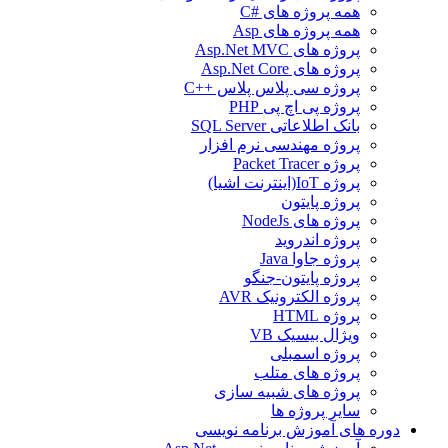
همه پروژه های #C
همه پروژه های Asp
پروژه های Asp.Net MVC
پروژه های Asp.Net Core
پروژه سی پلاس پلاس ++C
پروژه پی اچ پی PHP
بانک اطلاعاتی SQL Server
پروژه مهندسی نرم افزار
پروژه Packet Tracer
پروژه IoT(اینترنت اشیا)
پروژه پایتون
پروژه های NodeJs
پروژه اندروید
پروژه جاوا Java
پروژه پایتون-جنگو
پروژه الکترونیک AVR
پروژه HTML
ویژال بیسیک VB
پروژه اسمبلی
پروژه های متلب
پروژه های شبیه سازی
سایر پروژه ها
دوره های آموزش برنامه نویسی