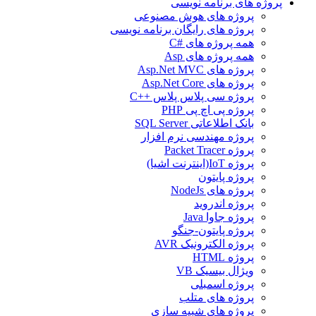
پروژه های برنامه نویسی
پروژه های هوش مصنوعی
پروژه های رایگان برنامه نویسی
همه پروژه های #C
همه پروژه های Asp
پروژه های Asp.Net MVC
پروژه های Asp.Net Core
پروژه سی پلاس پلاس ++C
پروژه پی اچ پی PHP
بانک اطلاعاتی SQL Server
پروژه مهندسی نرم افزار
پروژه Packet Tracer
پروژه IoT(اینترنت اشیا)
پروژه پایتون
پروژه های NodeJs
پروژه اندروید
پروژه جاوا Java
پروژه پایتون-جنگو
پروژه الکترونیک AVR
پروژه HTML
ویژال بیسیک VB
پروژه اسمبلی
پروژه های متلب
پروژه های شبیه سازی