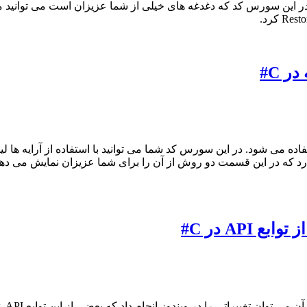
 C#
AP در C#