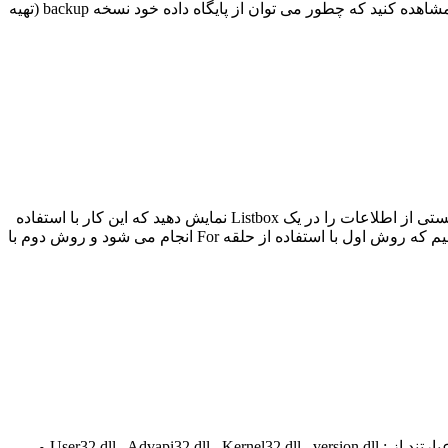
و .LDF می باشد که برای این فایل ها باید عملیات Attach انجام شود. در این سورس کد که دغدغه های خیلی از شما عزیزان است می توانید مشاهده کنید که چطور می توان از پایگاه داده خود نسخه backup (تهیه
همان طور که می دانید از آرایه ها برای نگهداری مقادیر و متغیرها استفاده می شود. در این سورس کد شما می توانید با استفاده از آرایه ها لیستی از اطلاعات را در یک Listbox نمایش دهید که این کار با استفاده
از حقله For انجام می شود که البته برای این کار چندین روش وجود دارد که در این قسمت دو روش از آن را برای شما عزیزان نمایش می دهیم که روش اول با استفاده از حلقه For انجام می شود و روش دوم با
توابع API به عنوان رابط برنامه سازی کاربردی است که با استفاده از آن می توان تغییراتی را در ویندوز انجام داد که بعضی از این توابع API عبارتند از : User32.dll , Advapi32.dll , Kernel32.dll , version.dll و ...