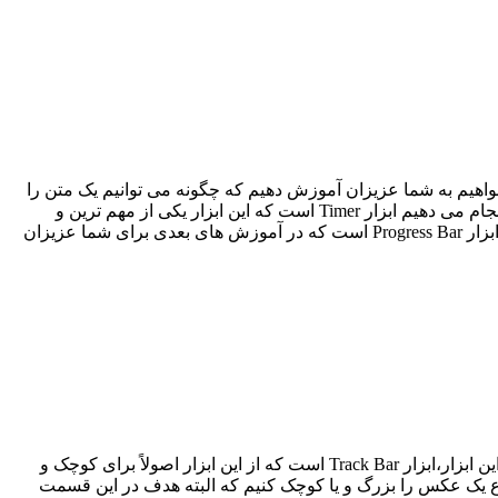
اهیم به شما عزیزان آموزش دهیم که چگونه می توانیم یک متن را
به صورت انیمیشن از سمت چپ به راست فرم و با یک سرعت خاصی حرکت بدهیم.یکی از مهم ترین ابزاری که با استفاده از آن این کار را انجام می دهیم ابزار Timer است که این ابزار یکی از مهم ترین و
پرکاربرد ترین ابزارها به خصوص در زمینه کارهایی است که نیاز به محاسباتی زمان دارند یکی دیگر از این ابزارها که با Timer نیز کار می کند ابزار Progress Bar است که در آموزش های بعدی برای شما عزیزان
در این قسمت قصد داریم تا کار با یکی دیگر از ابزارهای پر کاربرد سی شارپ را برای شما عزیزان آموزش دهیم همان طور که می دانید نام این ابزار،ابزار Track Bar است که از این ابزار اصولاً برای کوچک و
ه در این قسمت ما قصد داریم با به جلو و عقب کشیدن Scroll این ابزار عرض و ارتفاع یک عکس را بزرگ و یا کوچک کنیم که البته هدف در این قسمت