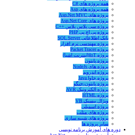
همه پروژه های #C
همه پروژه های Asp
پروژه های Asp.Net MVC
پروژه های Asp.Net Core
پروژه سی پلاس پلاس ++C
پروژه پی اچ پی PHP
بانک اطلاعاتی SQL Server
پروژه مهندسی نرم افزار
پروژه Packet Tracer
پروژه IoT(اینترنت اشیا)
پروژه پایتون
پروژه های NodeJs
پروژه اندروید
پروژه جاوا Java
پروژه پایتون-جنگو
پروژه الکترونیک AVR
پروژه HTML
ویژال بیسیک VB
پروژه اسمبلی
پروژه های متلب
پروژه های شبیه سازی
سایر پروژه ها
دوره های آموزش برنامه نویسی