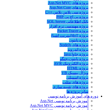
پروژه های Asp.Net MVC
پروژه های Asp.Net Core
پروژه سی پلاس پلاس ++C
پروژه پی اچ پی PHP
بانک اطلاعاتی SQL Server
پروژه مهندسی نرم افزار
پروژه Packet Tracer
پروژه IoT(اینترنت اشیا)
پروژه پایتون
پروژه های NodeJs
پروژه اندروید
پروژه جاوا Java
پروژه پایتون-جنگو
پروژه الکترونیک AVR
پروژه HTML
ویژال بیسیک VB
پروژه اسمبلی
پروژه های متلب
پروژه های شبیه سازی
سایر پروژه ها
دوره های آموزش برنامه نویسی
آموزش برنامه نویسی Asp.Net
آموزش برنامه نویسی Asp.Net MVC