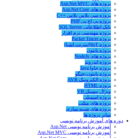
پروژه های Asp.Net MVC
پروژه های Asp.Net Core
پروژه سی پلاس پلاس ++C
پروژه پی اچ پی PHP
بانک اطلاعاتی SQL Server
پروژه مهندسی نرم افزار
پروژه Packet Tracer
پروژه IoT(اینترنت اشیا)
پروژه پایتون
پروژه های NodeJs
پروژه اندروید
پروژه جاوا Java
پروژه پایتون-جنگو
پروژه الکترونیک AVR
پروژه HTML
ویژال بیسیک VB
پروژه اسمبلی
پروژه های متلب
پروژه های شبیه سازی
سایر پروژه ها
دوره های آموزش برنامه نویسی
آموزش برنامه نویسی Asp.Net
آموزش برنامه نویسی Asp.Net MVC