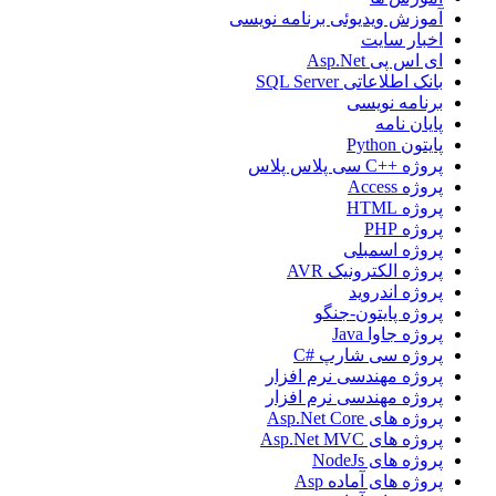
آموزش ویدیوئی برنامه نویسی
اخبار سایت
ای اس پی Asp.Net
بانک اطلاعاتی SQL Server
برنامه نویسی
پایان نامه
پایتون Python
پروژه ++C سی پلاس پلاس
پروژه Access
پروژه HTML
پروژه PHP
پروژه اسمبلی
پروژه الکترونیک AVR
پروژه اندروید
پروژه پایتون-جنگو
پروژه جاوا Java
پروژه سی شارپ #C
پروژه مهندسی نرم افزار
پروژه مهندسی نرم افزار
پروژه های Asp.Net Core
پروژه های Asp.Net MVC
پروژه های NodeJs
پروژه های آماده Asp