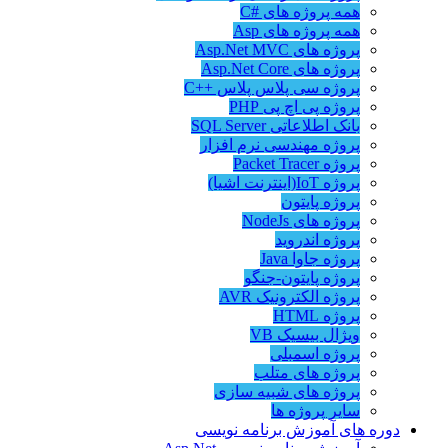
همه پروژه های #C
همه پروژه های Asp
پروژه های Asp.Net MVC
پروژه های Asp.Net Core
پروژه سی پلاس پلاس ++C
پروژه پی اچ پی PHP
بانک اطلاعاتی SQL Server
پروژه مهندسی نرم افزار
پروژه Packet Tracer
پروژه IoT(اینترنت اشیا)
پروژه پایتون
پروژه های NodeJs
پروژه اندروید
پروژه جاوا Java
پروژه پایتون-جنگو
پروژه الکترونیک AVR
پروژه HTML
ویژال بیسیک VB
پروژه اسمبلی
پروژه های متلب
پروژه های شبیه سازی
سایر پروژه ها
دوره های آموزش برنامه نویسی