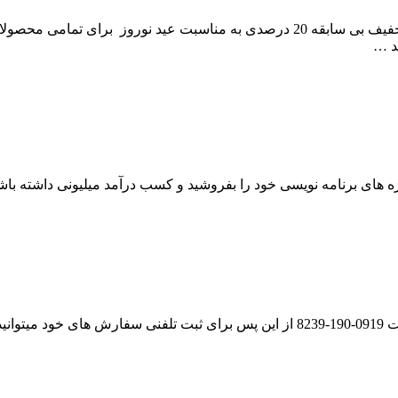
با سلام و تبریک فرار رسیدن نوروز 1396 پروجکت پی سی از امروز تخفیف بی سابقه 20
د …
ه های برنامه نویسی خود را بفروشید و کسب درآمد میلیونی داشته باش
با سلام شماره تلفن بخش سفارش پروژه به شماره تلفن زیر تغیر یافت 0919-190-8239 از ا