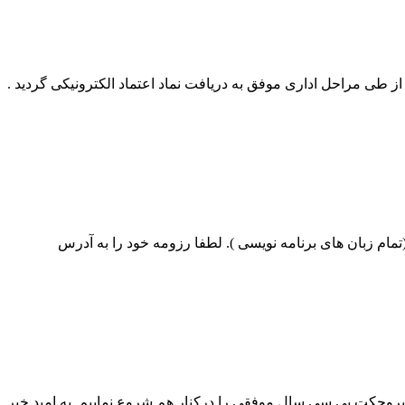
ز طی مراحل اداری موفق به دریافت نماد اعتماد الکترونیکی گردید .
د (تمام زبان های برنامه نویسی ). لطفا رزومه خود را به آدرس
آمد پروجکت پی سی سال موفقی را درکنار هم شروع نماییم به امید خبر