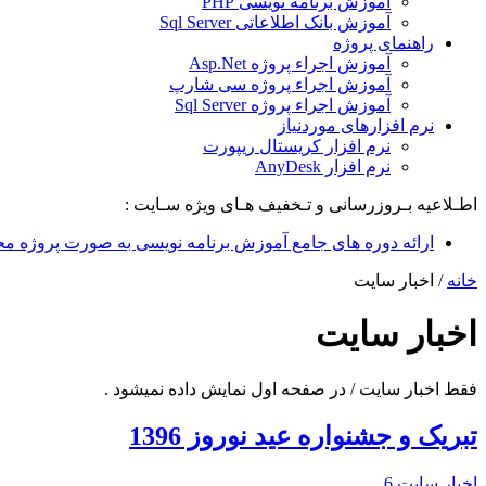
آموزش برنامه نویسی PHP
آموزش بانک اطلاعاتی Sql Server
راهنمای پروژه
آموزش اجراء پروژه Asp.Net
آموزش اجراء پروژه سی شارپ
آموزش اجراء پروژه Sql Server
نرم افزارهای موردنیاز
نرم افزار کریستال ریپورت
نرم افزار AnyDesk
اطـلاعیه بـروزرسانی و تـخفیف هـای ویژه سـایت :
ارائه دوره های جامع آموزش برنامه نویسی به صورت پروژه مح
خانه
/
اخبار سایت
اخبار سایت
فقط اخبار سایت / در صفحه اول نمایش داده نمیشود .
تبریک و جشنواره عید نوروز 1396
اخبار سایت
6