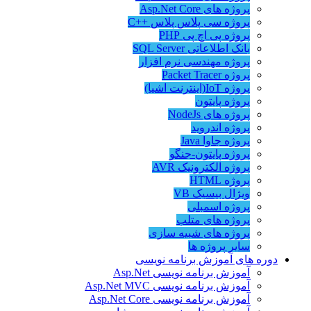
پروژه های Asp.Net Core
پروژه سی پلاس پلاس ++C
پروژه پی اچ پی PHP
بانک اطلاعاتی SQL Server
پروژه مهندسی نرم افزار
پروژه Packet Tracer
پروژه IoT(اینترنت اشیا)
پروژه پایتون
پروژه های NodeJs
پروژه اندروید
پروژه جاوا Java
پروژه پایتون-جنگو
پروژه الکترونیک AVR
پروژه HTML
ویژال بیسیک VB
پروژه اسمبلی
پروژه های متلب
پروژه های شبیه سازی
سایر پروژه ها
دوره های آموزش برنامه نویسی
آموزش برنامه نویسی Asp.Net
آموزش برنامه نویسی Asp.Net MVC
آموزش برنامه نویسی Asp.Net Core