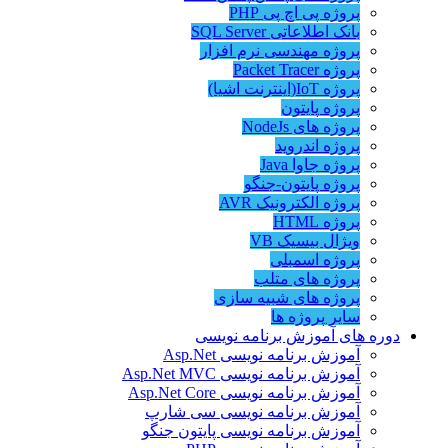
پروژه پی اچ پی PHP
بانک اطلاعاتی SQL Server
پروژه مهندسی نرم افزار
پروژه Packet Tracer
پروژه IoT(اینترنت اشیا)
پروژه پایتون
پروژه های NodeJs
پروژه اندروید
پروژه جاوا Java
پروژه پایتون-جنگو
پروژه الکترونیک AVR
پروژه HTML
ویژال بیسیک VB
پروژه اسمبلی
پروژه های متلب
پروژه های شبیه سازی
سایر پروژه ها
دوره های آموزش برنامه نویسی
آموزش برنامه نویسی Asp.Net
آموزش برنامه نویسی Asp.Net MVC
آموزش برنامه نویسی Asp.Net Core
آموزش برنامه نویسی سی شارپ
آموزش برنامه نویسی پایتون جنگو