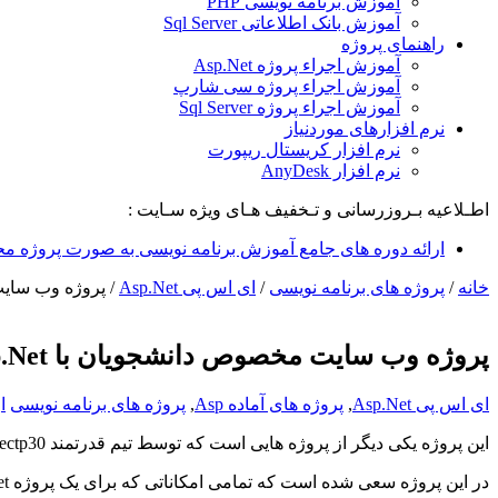
آموزش برنامه نویسی PHP
آموزش بانک اطلاعاتی Sql Server
راهنمای پروژه
آموزش اجراء پروژه Asp.Net
آموزش اجراء پروژه سی شارپ
آموزش اجراء پروژه Sql Server
نرم افزارهای موردنیاز
نرم افزار کریستال ریپورت
نرم افزار AnyDesk
اطـلاعیه بـروزرسانی و تـخفیف هـای ویژه سـایت :
ارائه دوره های جامع آموزش برنامه نویسی به صورت پروژه مح
خانه
/
پروژه های برنامه نویسی
/
ای اس پی Asp.Net
/
پروژه وب سایت مخصوص دانشجو
پروژه وب سایت مخصوص دانشجویان با Asp.Net به همراه امکاناتی جهت یادگیری
ای اس پی Asp.Net
,
پروژه های آماده Asp
,
پروژه های برنامه نویسی
ا
این پروژه یکی دیگر از پروژه هایی است که توسط تیم قدرتمند Projectp30 نوشته شده است.
در این پروژه سعی شده است که تمامی امکاناتی که برای یک پروژه Asp.Net نیاز است طراحی و پیاده سازی شود.