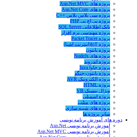
پروژه های Asp.Net MVC
پروژه های Asp.Net Core
پروژه سی پلاس پلاس ++C
پروژه پی اچ پی PHP
بانک اطلاعاتی SQL Server
پروژه مهندسی نرم افزار
پروژه Packet Tracer
پروژه IoT(اینترنت اشیا)
پروژه پایتون
پروژه های NodeJs
پروژه اندروید
پروژه جاوا Java
پروژه پایتون-جنگو
پروژه الکترونیک AVR
پروژه HTML
ویژال بیسیک VB
پروژه اسمبلی
پروژه های متلب
پروژه های شبیه سازی
سایر پروژه ها
دوره های آموزش برنامه نویسی
آموزش برنامه نویسی Asp.Net
آموزش برنامه نویسی Asp.Net MVC