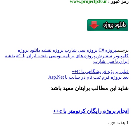
رمز عبور :
www.projectp30.ir
برچسب
پروژه #C
پروژه سی شارپ
پروژه نقشه
دانلود پروژه
کامپیوتر
سفارش پروژه های برنامه نویسی
نقشه ایران با C#
نقشه
ایران با سی شارپ
قبلی
پروژه فروشگاهی با C++
بعد
پروژه فرم ثبت نام در سایت با Asp.Net
شاید این مطالب برایتان مفید باشد
انجام پروژه رایگان کرنومتر با c++
1 هفته ago