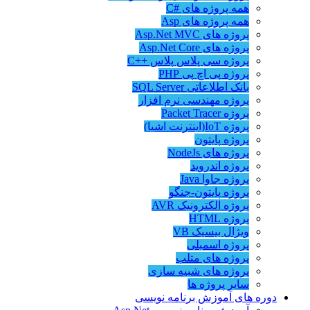
همه پروژه های #C
همه پروژه های Asp
پروژه های Asp.Net MVC
پروژه های Asp.Net Core
پروژه سی پلاس پلاس ++C
پروژه پی اچ پی PHP
بانک اطلاعاتی SQL Server
پروژه مهندسی نرم افزار
پروژه Packet Tracer
پروژه IoT(اینترنت اشیا)
پروژه پایتون
پروژه های NodeJs
پروژه اندروید
پروژه جاوا Java
پروژه پایتون-جنگو
پروژه الکترونیک AVR
پروژه HTML
ویژال بیسیک VB
پروژه اسمبلی
پروژه های متلب
پروژه های شبیه سازی
سایر پروژه ها
دوره های آموزش برنامه نویسی