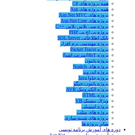
همه پروژه های #C
همه پروژه های Asp
پروژه های Asp.Net MVC
پروژه های Asp.Net Core
پروژه سی پلاس پلاس ++C
پروژه پی اچ پی PHP
بانک اطلاعاتی SQL Server
پروژه مهندسی نرم افزار
پروژه Packet Tracer
پروژه IoT(اینترنت اشیا)
پروژه پایتون
پروژه های NodeJs
پروژه اندروید
پروژه جاوا Java
پروژه پایتون-جنگو
پروژه الکترونیک AVR
پروژه HTML
ویژال بیسیک VB
پروژه اسمبلی
پروژه های متلب
پروژه های شبیه سازی
سایر پروژه ها
دوره های آموزش برنامه نویسی