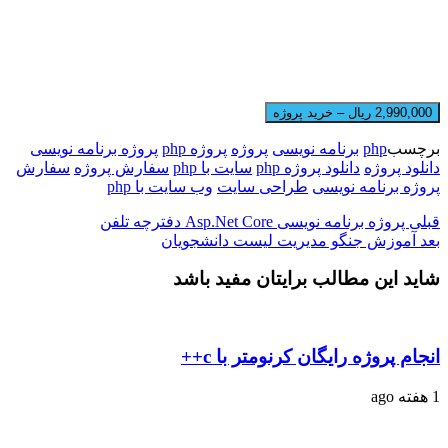
2,990,000 ریال – خرید پروژه
برچسب
php
برنامه نویسی
پروژه
پروژه php
پروژه برنامه نویسی
دانلود پروژه
دانلود پروژه php
سایت با php
سفارش پروژه
سفارش
پروژه برنامه نویسی
طراحی سایت
وب سایت با php
قبلی
پروژه برنامه نویسی Asp.Net Core دفترچه تلفن
بعد
آموزش جنگو مدیریت لیست دانشجویان
شاید این مطالب برایتان مفید باشد
انجام پروژه رایگان کرنومتر با c++
1 هفته ago