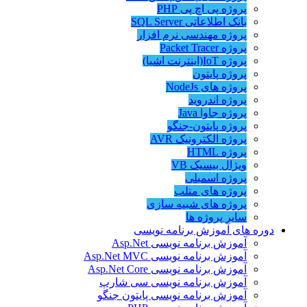
پروژه پی اچ پی PHP
بانک اطلاعاتی SQL Server
پروژه مهندسی نرم افزار
پروژه Packet Tracer
پروژه IoT(اینترنت اشیا)
پروژه پایتون
پروژه های NodeJs
پروژه اندروید
پروژه جاوا Java
پروژه پایتون-جنگو
پروژه الکترونیک AVR
پروژه HTML
ویژال بیسیک VB
پروژه اسمبلی
پروژه های متلب
پروژه های شبیه سازی
سایر پروژه ها
دوره های آموزش برنامه نویسی
آموزش برنامه نویسی Asp.Net
آموزش برنامه نویسی Asp.Net MVC
آموزش برنامه نویسی Asp.Net Core
آموزش برنامه نویسی سی شارپ
آموزش برنامه نویسی پایتون جنگو