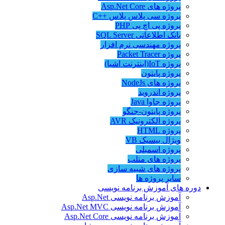
پروژه های Asp.Net Core
پروژه سی پلاس پلاس ++C
پروژه پی اچ پی PHP
بانک اطلاعاتی SQL Server
پروژه مهندسی نرم افزار
پروژه Packet Tracer
پروژه IoT(اینترنت اشیا)
پروژه پایتون
پروژه های NodeJs
پروژه اندروید
پروژه جاوا Java
پروژه پایتون-جنگو
پروژه الکترونیک AVR
پروژه HTML
ویژال بیسیک VB
پروژه اسمبلی
پروژه های متلب
پروژه های شبیه سازی
سایر پروژه ها
دوره های آموزش برنامه نویسی
آموزش برنامه نویسی Asp.Net
آموزش برنامه نویسی Asp.Net MVC
آموزش برنامه نویسی Asp.Net Core