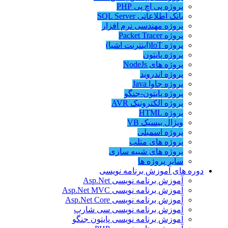
پروژه پی اچ پی PHP
بانک اطلاعاتی SQL Server
پروژه مهندسی نرم افزار
پروژه Packet Tracer
پروژه IoT(اینترنت اشیا)
پروژه پایتون
پروژه های NodeJs
پروژه اندروید
پروژه جاوا Java
پروژه پایتون-جنگو
پروژه الکترونیک AVR
پروژه HTML
ویژال بیسیک VB
پروژه اسمبلی
پروژه های متلب
پروژه های شبیه سازی
سایر پروژه ها
دوره های آموزش برنامه نویسی
آموزش برنامه نویسی Asp.Net
آموزش برنامه نویسی Asp.Net MVC
آموزش برنامه نویسی Asp.Net Core
آموزش برنامه نویسی سی شارپ
آموزش برنامه نویسی پایتون جنگو