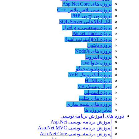
پروژه های Asp.Net Core
پروژه سی پلاس پلاس ++C
پروژه پی اچ پی PHP
بانک اطلاعاتی SQL Server
پروژه مهندسی نرم افزار
پروژه Packet Tracer
پروژه IoT(اینترنت اشیا)
پروژه پایتون
پروژه های NodeJs
پروژه اندروید
پروژه جاوا Java
پروژه پایتون-جنگو
پروژه الکترونیک AVR
پروژه HTML
ویژال بیسیک VB
پروژه اسمبلی
پروژه های متلب
پروژه های شبیه سازی
سایر پروژه ها
دوره های آموزش برنامه نویسی
آموزش برنامه نویسی Asp.Net
آموزش برنامه نویسی Asp.Net MVC
آموزش برنامه نویسی Asp.Net Core