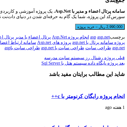
جمع‌بندی
سامانه پرتال اعضاء و مدیر با Asp.Net
، یک پروژه آموزشی و کاربردی 
سورس‌کد این پروژه، شما یک گام به حرفه‌ای شدن در دنیای دات‌نت نز
2,990,000 ریال – خرید پروژه
برچسب
asp.net
asp
انجام پروژه Asp.Net
پرتال اعضاء با مدیر
پرتال اعضاء
پروژه سامانه پرتال با asp.net
پروژه های Asp.net
سامانه ارتباط اعضاء
asp.net
طراحی سایت
طراحی سایت با asp.net
طراحی سایت باasp
قبلی
پروژه رشنال رز سیستم سایت مدرسه
بعد
پروژه پایگاه داده سیستم هتل با Sql Server
شاید این مطالب برایتان مفید باشد
انجام پروژه رایگان کرنومتر با c++
1 هفته ago