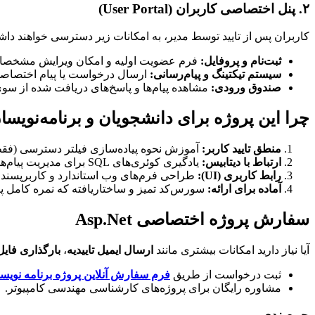
۲. پنل اختصاصی کاربران (User Portal)
کاربران پس از تایید توسط مدیر، به امکانات زیر دسترسی خواهند دا
ثبت‌نام و پروفایل:
فرم عضویت اولیه و امکان ویرایش مشخصات
سیستم تیکتینگ و پیام‌رسانی:
ارسال درخواست یا پیام اختصاصی
صندوق ورودی:
مشاهده پیام‌ها و پاسخ‌های دریافت شده از سوی
چرا این پروژه برای دانشجویان و برنامه‌نویس
منطق تایید کاربر:
آموزش نحوه پیاده‌سازی فیلتر دسترسی (فقط ک
ارتباط با دیتابیس:
یادگیری کوئری‌های SQL برای مدیریت پیام‌ها و فیلتر کردن آن‌ها بر اساس فرستنده و گیرنده.
رابط کاربری (UI):
طراحی فرم‌های وب استاندارد و کاربرپسند.
آماده برای ارائه:
سورس‌کد تمیز و ساختاریافته که نمره کامل پر
سفارش پروژه اختصاصی Asp.Net
آیا نیاز دارید امکانات بیشتری مانند
ارسال ایمیل تاییدیه
،
بارگذاری فایل
ثبت درخواست از طریق
فرم سفارش آنلاین پروژه برنامه نویس
مشاوره رایگان برای پروژه‌های کارشناسی مهندسی کامپیوتر.