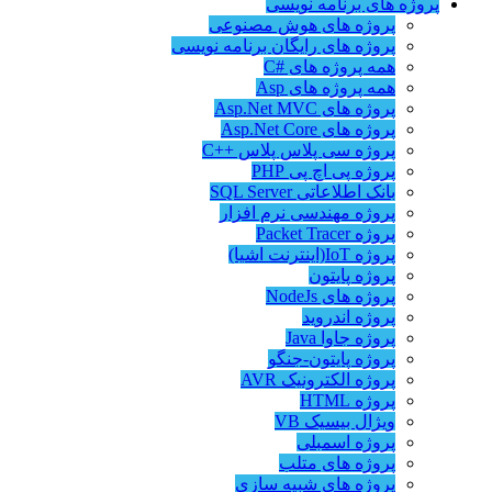
پروژه های برنامه نویسی
پروژه های هوش مصنوعی
پروژه های رایگان برنامه نویسی
همه پروژه های #C
همه پروژه های Asp
پروژه های Asp.Net MVC
پروژه های Asp.Net Core
پروژه سی پلاس پلاس ++C
پروژه پی اچ پی PHP
بانک اطلاعاتی SQL Server
پروژه مهندسی نرم افزار
پروژه Packet Tracer
پروژه IoT(اینترنت اشیا)
پروژه پایتون
پروژه های NodeJs
پروژه اندروید
پروژه جاوا Java
پروژه پایتون-جنگو
پروژه الکترونیک AVR
پروژه HTML
ویژال بیسیک VB
پروژه اسمبلی
پروژه های متلب
پروژه های شبیه سازی