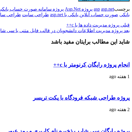
برچسب
asp.net
asp
پروژه Asp.Net
پروژه سامانه صورت حساب بانکی
بانکی
صورت حساب آنلاین بانکی با asp.net
طراحی سایت
طراحی سایت ب
قبلی
پروژه مدیریت داده ها با c++
بعد
پروژه مدیریت اطلاعات دانشجویان در قالب فایل متنی با سی شا
شاید این مطالب برایتان مفید باشد
انجام پروژه رایگان کرنومتر با c++
1 هفته ago
پروژه طراحی شبکه فرودگاه با پکت تریسر
2 هفته ago
پروژه رایگان سی شارپ ذخیره نام کاربری و رمز عبور