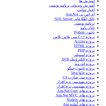
آموزش ها
آموزش ویدیوئی برنامه نویسی
اخبار سایت
ای اس پی Asp.Net
بانک اطلاعاتی SQL Server
برنامه نویسی
پایان نامه
پایتون Python
پروژه ++C سی پلاس پلاس
پروژه Access
پروژه HTML
پروژه PHP
پروژه اسمبلی
پروژه الکترونیک AVR
پروژه اندروید
پروژه پایتون-جنگو
پروژه جاوا Java
پروژه سی شارپ #C
پروژه مهندسی نرم افزار
پروژه مهندسی نرم افزار
پروژه های Asp.Net Core
پروژه های Asp.Net MVC
پروژه های NodeJs
پروژه های آماده Asp