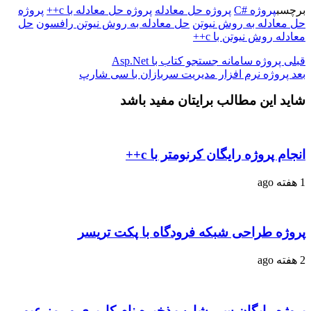
برچسب
پروژه #C
پروژه حل معادله
پروژه حل معادله با c++
پروژه
حل معادله به روش نیوتن
حل معادله به روش نیوتن رافسون
حل
معادله روش نیوتن با c++
قبلی
پروژه سامانه جستجو کتاب با Asp.Net
بعد
پروژه نرم افزار مدیریت سربازان با سی شارپ
شاید این مطالب برایتان مفید باشد
انجام پروژه رایگان کرنومتر با c++
1 هفته ago
پروژه طراحی شبکه فرودگاه با پکت تریسر
2 هفته ago
پروژه رایگان سی شارپ ذخیره نام کاربری و رمز عبور