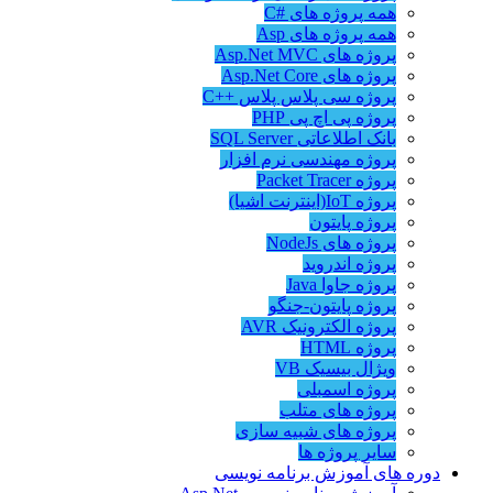
همه پروژه های #C
همه پروژه های Asp
پروژه های Asp.Net MVC
پروژه های Asp.Net Core
پروژه سی پلاس پلاس ++C
پروژه پی اچ پی PHP
بانک اطلاعاتی SQL Server
پروژه مهندسی نرم افزار
پروژه Packet Tracer
پروژه IoT(اینترنت اشیا)
پروژه پایتون
پروژه های NodeJs
پروژه اندروید
پروژه جاوا Java
پروژه پایتون-جنگو
پروژه الکترونیک AVR
پروژه HTML
ویژال بیسیک VB
پروژه اسمبلی
پروژه های متلب
پروژه های شبیه سازی
سایر پروژه ها
دوره های آموزش برنامه نویسی