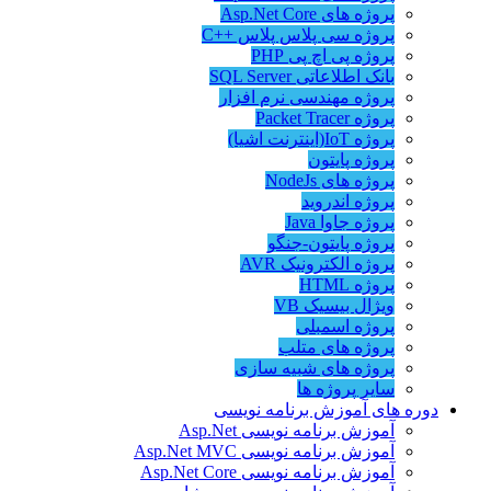
پروژه های Asp.Net Core
پروژه سی پلاس پلاس ++C
پروژه پی اچ پی PHP
بانک اطلاعاتی SQL Server
پروژه مهندسی نرم افزار
پروژه Packet Tracer
پروژه IoT(اینترنت اشیا)
پروژه پایتون
پروژه های NodeJs
پروژه اندروید
پروژه جاوا Java
پروژه پایتون-جنگو
پروژه الکترونیک AVR
پروژه HTML
ویژال بیسیک VB
پروژه اسمبلی
پروژه های متلب
پروژه های شبیه سازی
سایر پروژه ها
دوره های آموزش برنامه نویسی
آموزش برنامه نویسی Asp.Net
آموزش برنامه نویسی Asp.Net MVC
آموزش برنامه نویسی Asp.Net Core