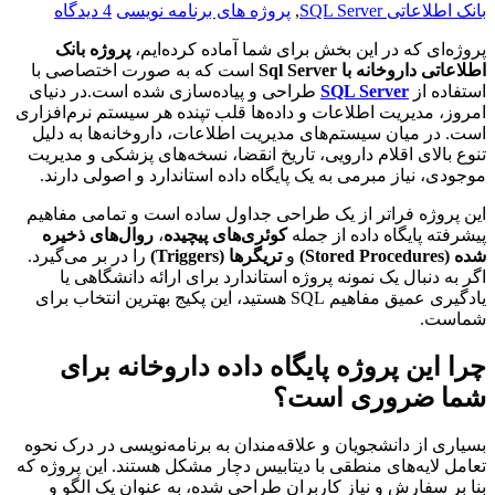
بانک اطلاعاتی SQL Server
,
پروژه های برنامه نویسی
4 دیدگاه
پروژه‌ای که در این بخش برای شما آماده کرده‌ایم،
پروژه بانک
اطلاعاتی داروخانه با Sql Server
است که به صورت اختصاصی با
استفاده از
SQL Server
طراحی و پیاده‌سازی شده است.در دنیای
امروز، مدیریت اطلاعات و داده‌ها قلب تپنده هر سیستم نرم‌افزاری
است. در میان سیستم‌های مدیریت اطلاعات، داروخانه‌ها به دلیل
تنوع بالای اقلام دارویی، تاریخ انقضا، نسخه‌های پزشکی و مدیریت
موجودی، نیاز مبرمی به یک پایگاه داده استاندارد و اصولی دارند.
این پروژه فراتر از یک طراحی جداول ساده است و تمامی مفاهیم
پیشرفته پایگاه داده از جمله
کوئری‌های پیچیده
،
روال‌های ذخیره
شده (Stored Procedures)
و
تریگرها (Triggers)
را در بر می‌گیرد.
اگر به دنبال یک نمونه پروژه استاندارد برای ارائه دانشگاهی یا
یادگیری عمیق مفاهیم SQL هستید، این پکیج بهترین انتخاب برای
شماست.
چرا این پروژه پایگاه داده داروخانه برای
شما ضروری است؟
بسیاری از دانشجویان و علاقه‌مندان به برنامه‌نویسی در درک نحوه
تعامل لایه‌های منطقی با دیتابیس دچار مشکل هستند. این پروژه که
بنا بر سفارش و نیاز کاربران طراحی شده، به عنوان یک الگو و