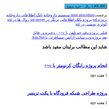
1,800,000 ریال – خرید پروژه
برچسب
store procedure سیستم داروخانه
بانک اطلاعاتی داروخانه
پروژه sql
پروژه بانک اطلاعاتی
تریگر در sql server
روال ها در sql
کوئری نویسی در sql
قبلی
پروژه دفترچه تلفن با c++ – ذخیره در فایل
بعد
پروژه وب سایت آژانس مسافرتی با Asp.Net
شاید این مطالب برایتان مفید باشد
انجام پروژه رایگان کرنومتر با c++
1 هفته ago
پروژه طراحی شبکه فرودگاه با پکت تریسر
2 هفته ago