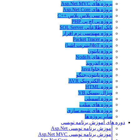
پروژه های Asp.Net MVC
پروژه های Asp.Net Core
پروژه سی پلاس پلاس ++C
پروژه پی اچ پی PHP
بانک اطلاعاتی SQL Server
پروژه مهندسی نرم افزار
پروژه Packet Tracer
پروژه IoT(اینترنت اشیا)
پروژه پایتون
پروژه های NodeJs
پروژه اندروید
پروژه جاوا Java
پروژه پایتون-جنگو
پروژه الکترونیک AVR
پروژه HTML
ویژال بیسیک VB
پروژه اسمبلی
پروژه های متلب
پروژه های شبیه سازی
سایر پروژه ها
دوره های آموزش برنامه نویسی
آموزش برنامه نویسی Asp.Net
آموزش برنامه نویسی Asp.Net MVC