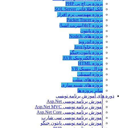
پروژه پی اچ پی PHP
بانک اطلاعاتی SQL Server
پروژه مهندسی نرم افزار
پروژه Packet Tracer
پروژه IoT(اینترنت اشیا)
پروژه پایتون
پروژه های NodeJs
پروژه اندروید
پروژه جاوا Java
پروژه پایتون-جنگو
پروژه الکترونیک AVR
پروژه HTML
ویژال بیسیک VB
پروژه اسمبلی
پروژه های متلب
پروژه های شبیه سازی
سایر پروژه ها
دوره های آموزش برنامه نویسی
آموزش برنامه نویسی Asp.Net
آموزش برنامه نویسی Asp.Net MVC
آموزش برنامه نویسی Asp.Net Core
آموزش برنامه نویسی سی شارپ
آموزش برنامه نویسی پایتون جنگو