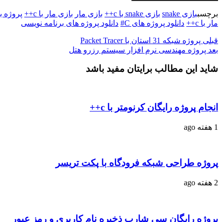
برچسب
بازی snake
بازی snake با c++
بازی مار
بازی مار با c++
پروژه بازی
مار با c++
دانلود پروژه های C#
دانلود پروژه های برنامه نویسی
قبلی
پروژه شبکه 31 استان با Packet Tracer
بعد
پروژه مهندسی نرم افزار سیستم رزرو هتل
شاید این مطالب برایتان مفید باشد
انجام پروژه رایگان کرنومتر با c++
1 هفته ago
پروژه طراحی شبکه فرودگاه با پکت تریسر
2 هفته ago
پروژه رایگان سی شارپ ذخیره نام کاربری و رمز عبور