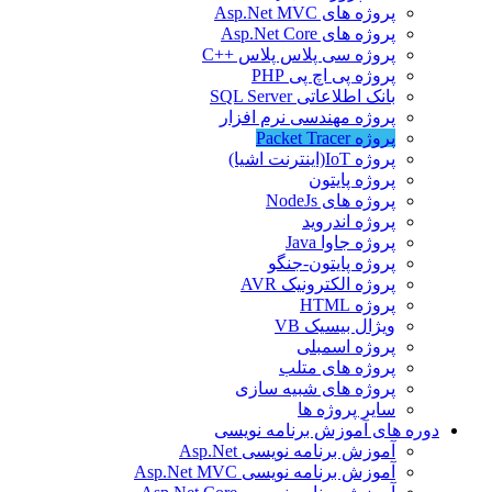
پروژه های Asp.Net MVC
پروژه های Asp.Net Core
پروژه سی پلاس پلاس ++C
پروژه پی اچ پی PHP
بانک اطلاعاتی SQL Server
پروژه مهندسی نرم افزار
پروژه Packet Tracer
پروژه IoT(اینترنت اشیا)
پروژه پایتون
پروژه های NodeJs
پروژه اندروید
پروژه جاوا Java
پروژه پایتون-جنگو
پروژه الکترونیک AVR
پروژه HTML
ویژال بیسیک VB
پروژه اسمبلی
پروژه های متلب
پروژه های شبیه سازی
سایر پروژه ها
دوره های آموزش برنامه نویسی
آموزش برنامه نویسی Asp.Net
آموزش برنامه نویسی Asp.Net MVC