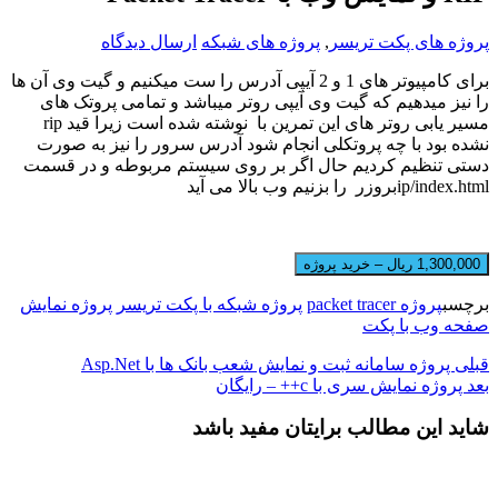
پروژه های پکت تریسر
,
پروژه های شبکه
ارسال دیدگاه
برای کامپیوتر های 1 و 2 آیپی آدرس را ست میکنیم و گیت وی آن ها
را نیز میدهیم که گیت وی آیپی روتر میباشد و تمامی پروتک های
مسیر یابی روتر های این تمرین با
نوشته شده است زیرا قید
rip
نشده بود با چه پروتکلی انجام شود آدرس سرور را نیز به صورت
دستی تنظیم کردیم حال اگر بر روی سیستم مربوطه و در قسمت
ip/index.html
بروزر
را بزنیم وب بالا می آید
1,300,000 ریال – خرید پروژه
برچسب
پروژه packet tracer
پروژه شبکه با پکت تریسر
پروژه نمایش
صفحه وب با پکت
قبلی
پروژه سامانه ثبت و نمایش شعب بانک ها با Asp.Net
بعد
پروژه نمایش سری با c++ – رایگان
شاید این مطالب برایتان مفید باشد