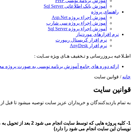
آموزش برنامه نویسی PHP
آموزش بانک اطلاعاتی Sql Server
راهنمای پروژه
آموزش اجراء پروژه Asp.Net
آموزش اجراء پروژه سی شارپ
آموزش اجراء پروژه Sql Server
نرم افزارهای موردنیاز
نرم افزار کریستال ریپورت
نرم افزار AnyDesk
اطـلاعیه بـروزرسانی و تـخفیف هـای ویژه سـایت :
ارائه دوره های جامع آموزش برنامه نویسی به صورت پروژه مح
خانه
/
قوانین سایت
قوانین سایت
به تمام بازدیدکنندگان و خریداران عزیز سایت توصیه میشود تا قبل از 
نویسان این سایت انجام می شود را دارد)