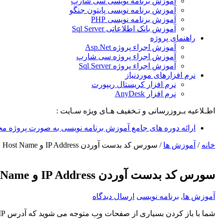
آموزش برنامه نویسی سی شارپ
آموزش برنامه نویسی پایتون جنگو
آموزش برنامه نویسی PHP
آموزش بانک اطلاعاتی Sql Server
راهنمای پروژه
آموزش اجراء پروژه Asp.Net
آموزش اجراء پروژه سی شارپ
آموزش اجراء پروژه Sql Server
نرم افزارهای موردنیاز
نرم افزار کریستال ریپورت
نرم افزار AnyDesk
اطـلاعیه بـروزرسانی و تـخفیف هـای ویژه سـایت :
ارائه دوره های جامع آموزش برنامه نویسی به صورت پروژه مح
خانه
/
آموزش ها
/
سورس کد بدست آوردن IP Address و Host Name در Asp.Net
سورس کد بدست آوردن IP Address و Host Name در Asp.Net
آموزش ها
,
برنامه نویسی
ارسال دیدگاه