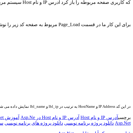
که کاربری صفحه مربوطه را باز کرد آدرس IP و نام Host سیستم مربوط به کاربر نمایش داده شود که برای این کار باید به صورت زیر عمل کنیم که در صفحه بعد نمایش داده شده است.
برای این کار ما در قسمت Page_Load مربوط به صفحه کد زیر را نوشتیم :
در این کد
IP Address
و
HostName
به ترتیب در
lbl_ip
و
lbl_name
نمایش داده می شو
برچسب
آدرس IP و نام Host
آدرس IP و نام Host در Asp.Ne
آموزش Asp.Net
Asp.Net
دانلود پروژه برنامه نویسی
دانلود پروژه های برنامه نویسی
سور