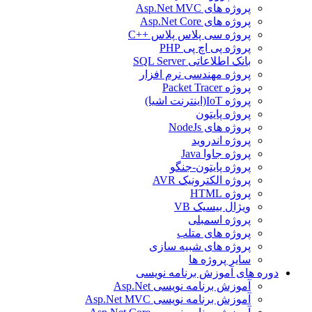
پروژه های Asp.Net MVC
پروژه های Asp.Net Core
پروژه سی پلاس پلاس ++C
پروژه پی اچ پی PHP
بانک اطلاعاتی SQL Server
پروژه مهندسی نرم افزار
پروژه Packet Tracer
پروژه IoT(اینترنت اشیا)
پروژه پایتون
پروژه های NodeJs
پروژه اندروید
پروژه جاوا Java
پروژه پایتون-جنگو
پروژه الکترونیک AVR
پروژه HTML
ویژال بیسیک VB
پروژه اسمبلی
پروژه های متلب
پروژه های شبیه سازی
سایر پروژه ها
دوره های آموزش برنامه نویسی
آموزش برنامه نویسی Asp.Net
آموزش برنامه نویسی Asp.Net MVC