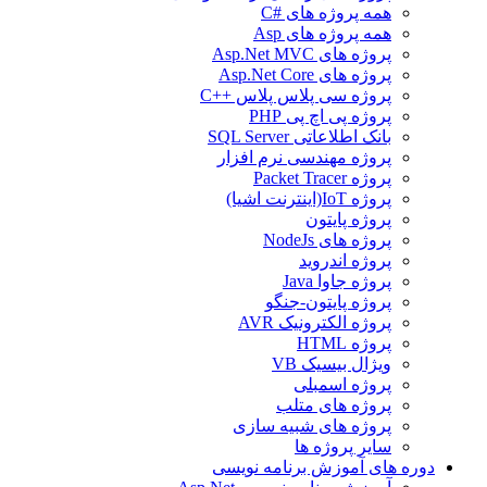
همه پروژه های #C
همه پروژه های Asp
پروژه های Asp.Net MVC
پروژه های Asp.Net Core
پروژه سی پلاس پلاس ++C
پروژه پی اچ پی PHP
بانک اطلاعاتی SQL Server
پروژه مهندسی نرم افزار
پروژه Packet Tracer
پروژه IoT(اینترنت اشیا)
پروژه پایتون
پروژه های NodeJs
پروژه اندروید
پروژه جاوا Java
پروژه پایتون-جنگو
پروژه الکترونیک AVR
پروژه HTML
ویژال بیسیک VB
پروژه اسمبلی
پروژه های متلب
پروژه های شبیه سازی
سایر پروژه ها
دوره های آموزش برنامه نویسی